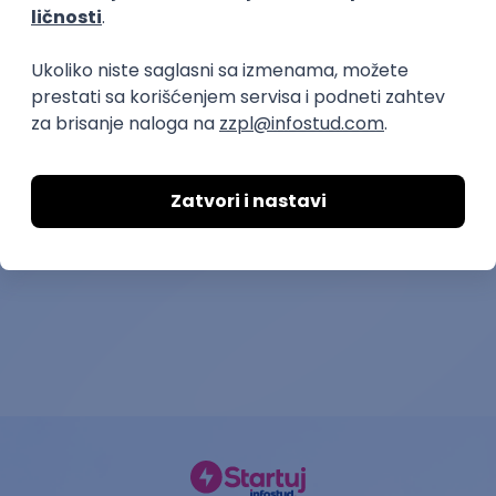
prakse
Student Assistant – Business
Tax Junior Co
Development & Sales support
Deloitte Advisory d.o
BSH kućni aparati d.o.o.
11.08.2026.
Beograd
19.08.2026.