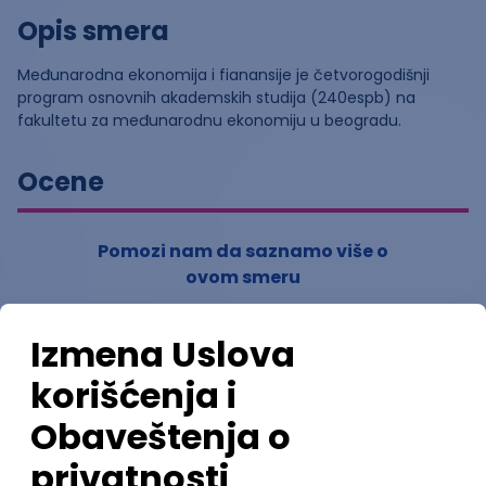
Opis smera
Međunarodna ekonomija i fianansije je četvorogodišnji
program osnovnih akademskih studija (240espb) na
fakultetu za međunarodnu ekonomiju u beogradu.
Ocene
Pomozi nam da saznamo više o
ovom smeru
(
0
ocena)
Ostavi ocenu
Nastavni kadar