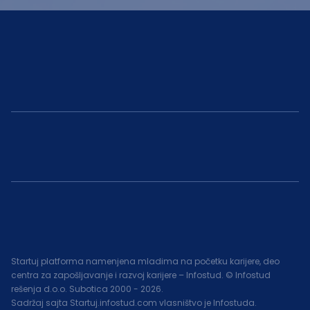
Startuj platforma namenjena mladima na početku karijere, deo
centra za zapošljavanje i razvoj karijere – Infostud. © Infostud
rešenja d.o.o. Subotica 2000 -
2026
.
Sadržaj sajta Startuj.infostud.com vlasništvo je Infostuda.