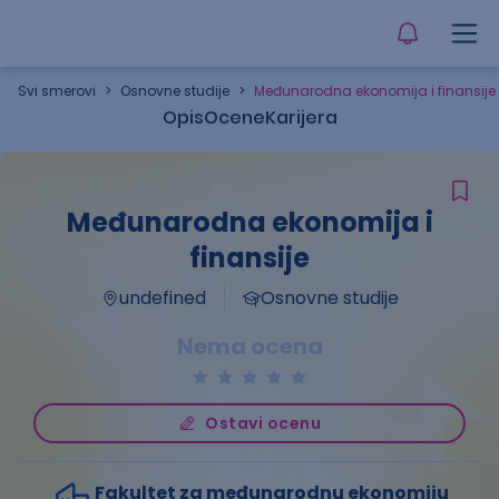
Svi smerovi
>
Osnovne studije
>
Međunarodna ekonomija i finansije
Opis
Ocene
Karijera
Međunarodna ekonomija i
finansije
undefined
Osnovne studije
Nema ocena
Ostavi ocenu
Fakultet za međunarodnu ekonomiju