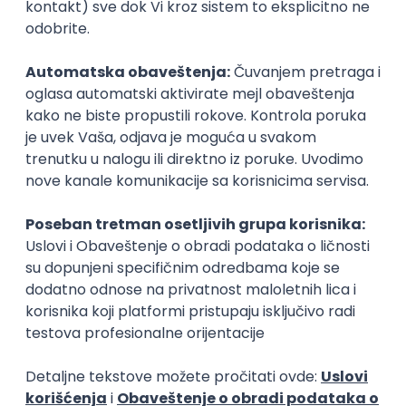
Zanimanja posle studija
Procenitelj osiguranja
Procenitelj šte
osiguranje, lizing
osiguranje, lizing
Poslovi posle studija