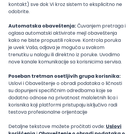
Zanimanja posle studija
Modni dizajner
Menadžer razv
dizajn
menadžment (viši)
Poslovi posle studija