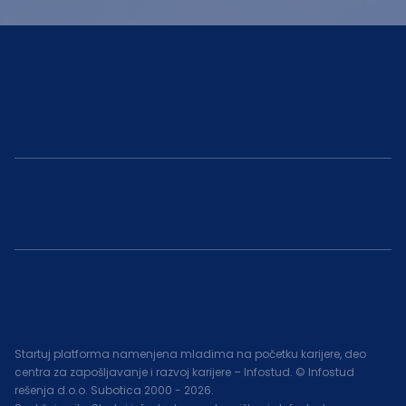
Startuj platforma namenjena mladima na početku karijere, deo
centra za zapošljavanje i razvoj karijere – Infostud. © Infostud
rešenja d.o.o. Subotica 2000 -
2026
.