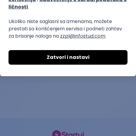
prakse
Interior Designer AI
Glavni kuvar u
Booscala OÜ
Studentsko omladi
Poslovi
18.08.2026.
Rad od kuće
06.09.2026.