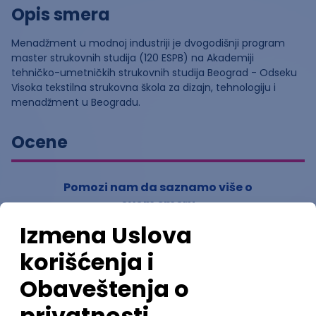
Opis smera
Menadžment u modnoj industriji je dvogodišnji program
master strukovnih studija (120 ESPB) na Akademiji
tehničko-umetničkih strukovnih studija Beograd - Odseku
Visoka tekstilna strukovna škola za dizajn, tehnologiju i
menadžment u Beogradu.
Ocene
Pomozi nam da saznamo više o
ovom smeru
(
0
ocena)
Ostavi ocenu