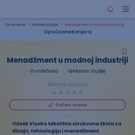
Svi smerovi
>
Master studije
>
Menadžment u modnoj industriji
Opis
Ocene
Karijera
Menadžment u modnoj industriji
undefined
Master studije
Nema ocena
Ostavi ocenu
Odsek Visoka tekstilna strukovna škola za
dizajn, tehnologiju i menadžment