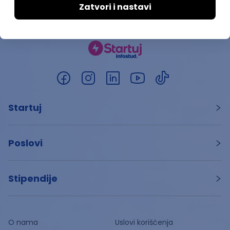
Startuj
Poslovi
Stipendije
O nama
Uslovi korišćenja