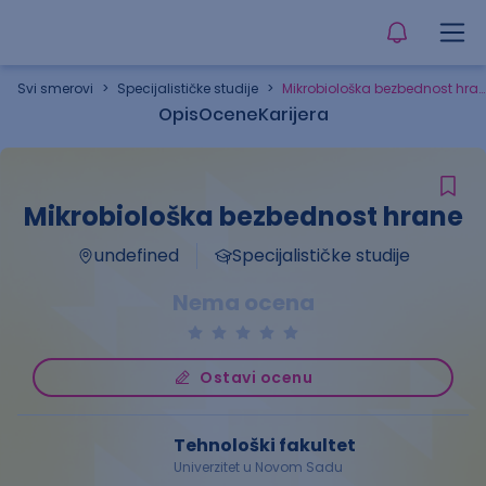
Svi smerovi
>
Specijalističke studije
>
Mikrobiološka bezbednost hrane
Opis
Ocene
Karijera
Mikrobiološka bezbednost hrane
undefined
Specijalističke studije
Nema ocena
Ostavi ocenu
Tehnološki fakultet
Univerzitet u Novom Sadu