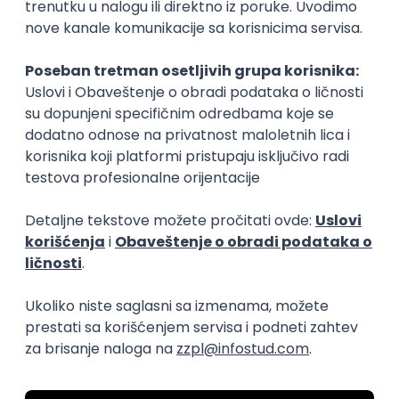
Zanimanja posle studija
Ćelijski biolog
Citotehnolog
biologija
biologija