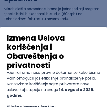
Mikrobiološka bezbednost hrane je jednogodišnji program
specijalističkih akademskih studija (60espb) na
Tehnološkom fakultetu u Novom Sadu.
Ocene
Pomozi nam da saznamo više o
ovom smeru
(
0
ocena)
Ostavi ocenu
Nastavni kadar