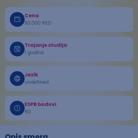
Cena
90.000 RSD
Trajanje studija
1 godina
Jezik
undefined
ESPB bodovi
60
Opis smera