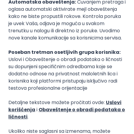
Modelar
Inženjer teksti
dizajn
tekstilna industrij
Poslovi posle studija
prakse
Junior Social Media Assistant
Plaćena praksa
(Internship)
dizajn i video
marketinškoj 
MaxBet d.o.o.
Go4Highscore