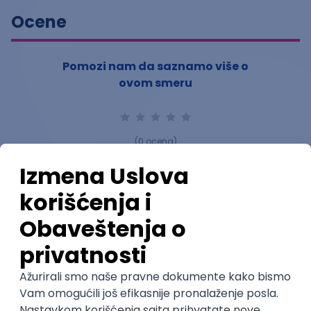
Ocene
Pomozi nam da saznamo više o
ovom smeru
(
0
ocena)
Ostavi ocenu
Nastavni kadar
Stečeno znanje
Karijerne mogućnosti