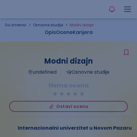
Svi smerovi
>
Osnovne studije
>
Modni dizajn
Opis
Ocene
Karijera
Modni dizajn
undefined
Osnovne studije
Nema ocena
Ostavi ocenu
Internacionalni univerzitet u Novom Pazaru