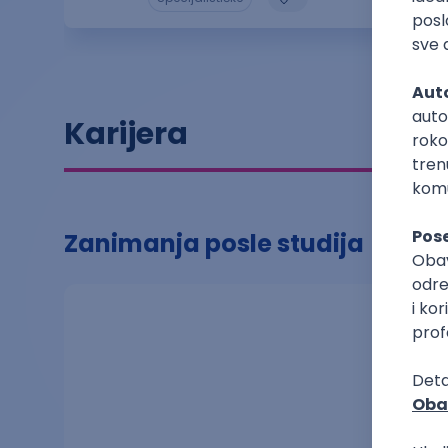
Karijera
Zanimanja posle studija