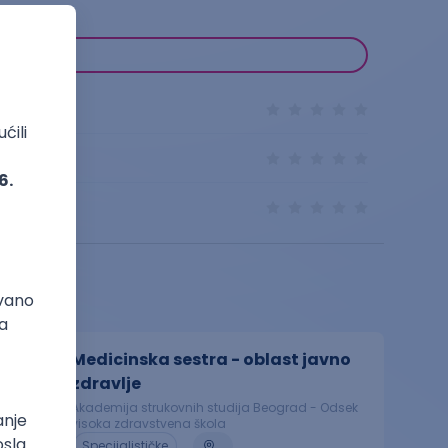
Medicinska sestra - oblast javno
zdravlje
Akademija strukovnih studija Beograd - Odsek
visoka zdravstvena škola
Specijalističke