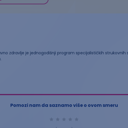
 javno zdravlje je jednogodišnji program specijalističkih strukovni
.
Pomozi nam da saznamo više o ovom smeru