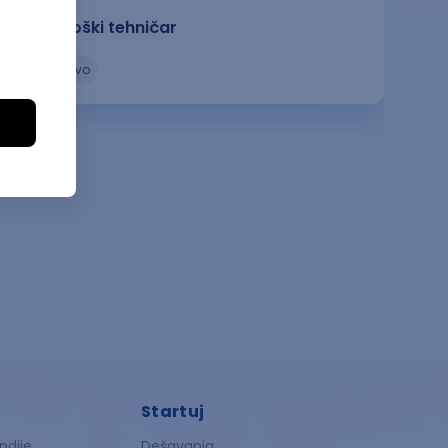
Radiološki tehničar
zdravstvo
Startuj
ndije
Dešavanja