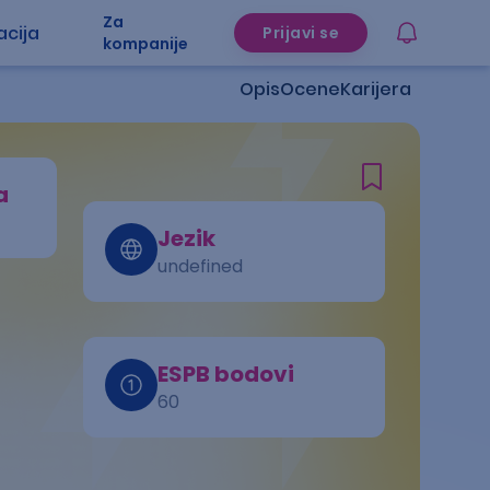
Za
acija
Prijavi se
kompanije
Opis
Ocene
Karijera
a
Jezik
undefined
ESPB bodovi
60