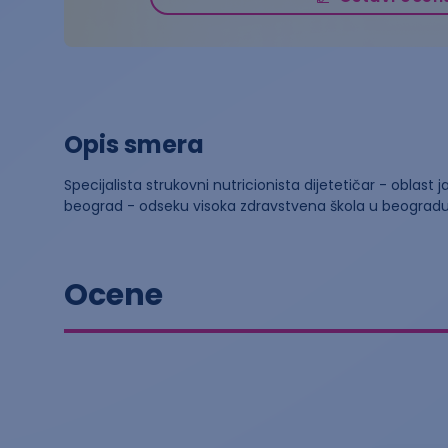
Opis smera
Specijalista strukovni nutricionista dijetetičar - oblast
beograd - odseku visoka zdravstvena škola u beogradu
Ocene