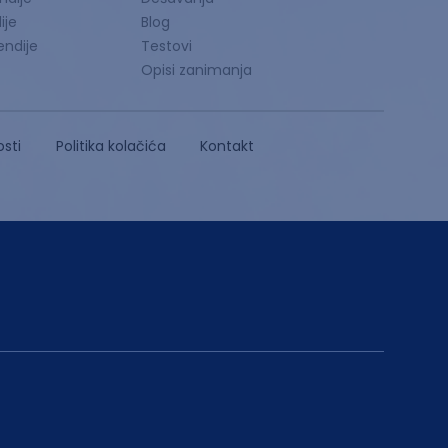
ije
Blog
endije
Testovi
Opisi zanimanja
osti
Politika kolačića
Kontakt