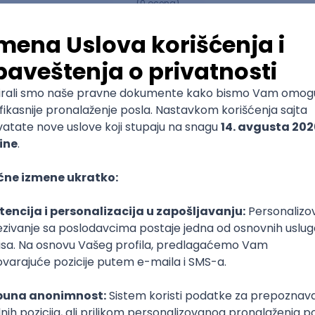
(
0
ocena)
Ostavi ocenu
Medicinska sestra - oblast
anestezija i reanimacija
Akademija strukovnih studija Beograd - Odsek
visoka zdravstvena škola
Specijalističke