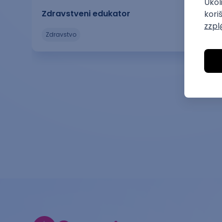
Zdravstveni edukator
zdravstvo