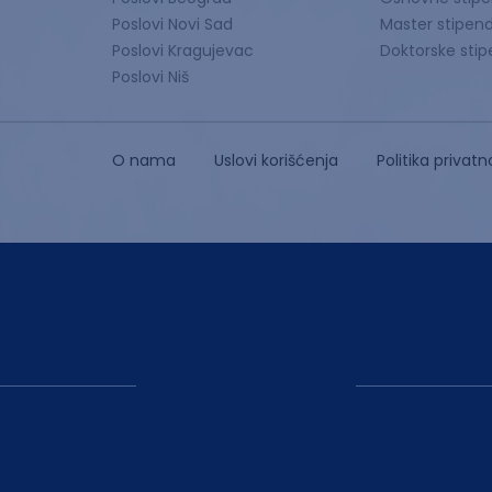
Poslovi Novi Sad
Master stipend
Poslovi Kragujevac
Doktorske stip
Poslovi Niš
O nama
Uslovi korišćenja
Politika privatn