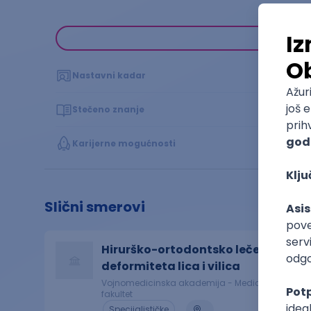
Nastavni kadar
Stečeno znanje
Karijerne mogućnosti
Slični smerovi
Hirurško-ortodontsko lečenje
deformiteta lica i vilica
Vojnomedicinska akademija - Medicinski
fakultet
Specijalističke