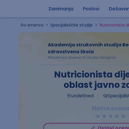
Zanimanja
Poslovi
Dešavan
Svi smerovi
>
Specijalističke studije
>
Nutricionista d
Akademija strukovnih studija Be
zdravstvena škola
Akademija strukovnih studija Beograd
Nutricionista dij
oblast javno z
undefined
Specijalis
Nema ocen
Ostavi ocen