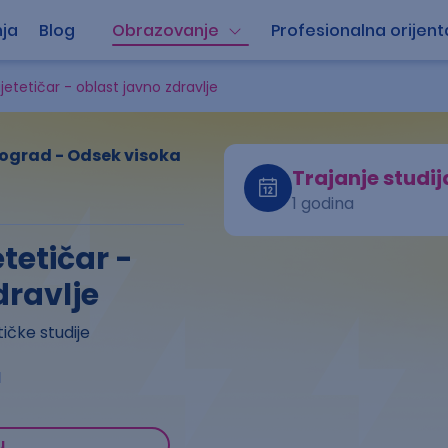
ja
Blog
Obrazovanje
Profesionalna orijent
ijetetičar - oblast javno zdravlje
ograd - Odsek visoka
Trajanje studij
1 godina
etetičar -
dravlje
tičke studije
a
u