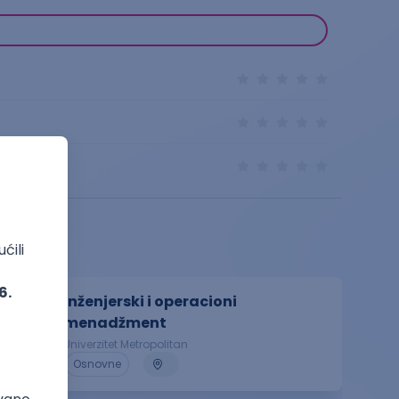
Inženjerski i operacioni
menadžment
Univerzitet Metropolitan
Osnovne