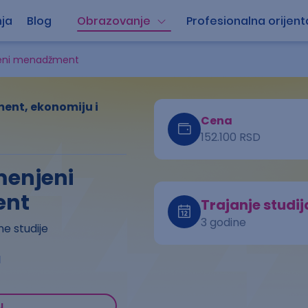
ja
Blog
Obrazovanje
Profesionalna orijent
jeni menadžment
ent, ekonomiju i
Cena
152.100 RSD
menjeni
ent
Trajanje studij
3 godine
e studije
a
u