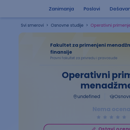
Zanimanja
Poslovi
Dešavan
Svi smerovi
>
Osnovne studije
>
Operativni primen
Fakultet za primenjeni menadžm
finansije
Pravni fakultet za privredu i pravosuđe
Operativni pri
menadžm
undefined
Osnovn
Nema ocen
Ostavi ocen