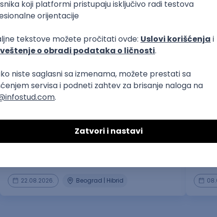
menadžment (viši)
prakse
Praktikant za PR i digitalne komunikacije
Proje
- Inte
Banka Hrane Beograd
Robert 
22.08.2026.
Beograd | Hibrid
08.