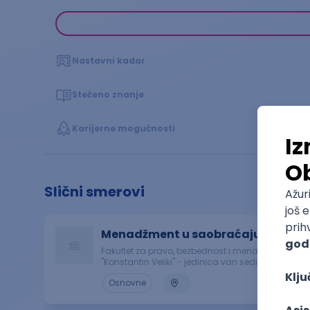
Nastavni kadar
Stečeno znanje
Karijerne mogućnosti
Slični smerovi
Menadžment u saobraćaju
Fakultet za pravo, bezbednost i menadžment
"Konstantin Veliki" - jedinica van sedišta,
Beograd
Osnovne