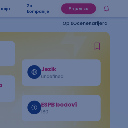
Za
acija
Prijavi se
kompanije
Opis
Ocene
Karijera
Jezik
undefined
a
ESPB bodovi
180