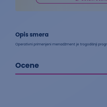
Opis smera
Operativni primenjeni menadžment je trogodišnji prog
Ocene