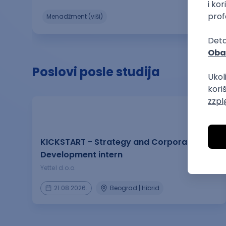
menadžment (viši)
Poslovi posle studija
prakse
KICKSTART - Strategy and Corporate
Development intern
Yettel d.o.o.
21.08.2026.
Beograd | Hibrid