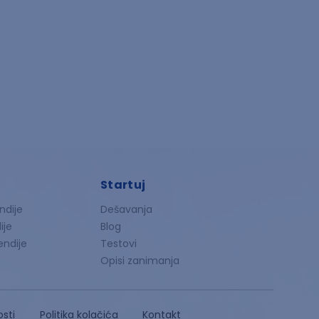
Startuj
ndije
Dešavanja
ije
Blog
endije
Testovi
Opisi zanimanja
osti
Politika kolačića
Kontakt