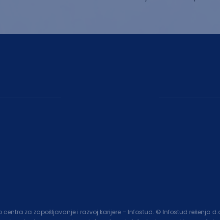
entra za zapošljavanje i razvoj karijere – Infostud. © Infostud rešenja d