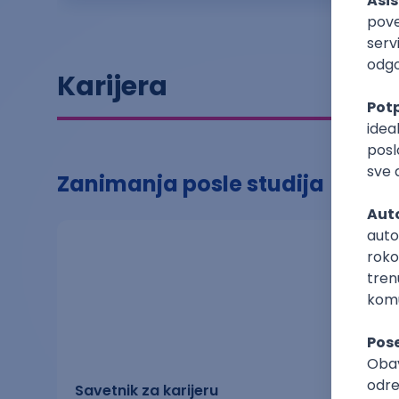
Karijera
Zanimanja posle studija
Savetnik za karijeru