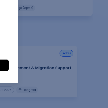
ekonomija (opšte)
prakse
ct Management & Migration Support
rnship
Bosch d.o.o.
08.2026.
Beograd