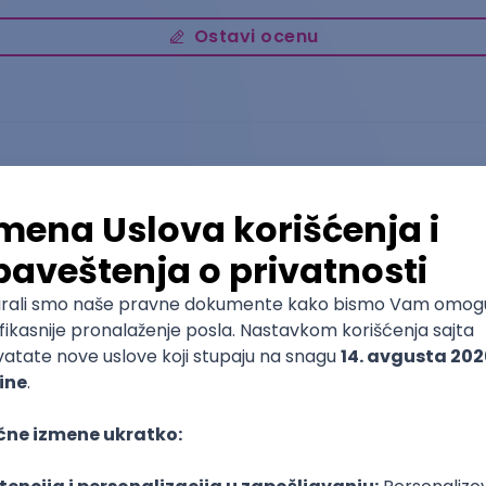
Ostavi ocenu
Menadžment
Univerzitet Metropolitan
Osnovne