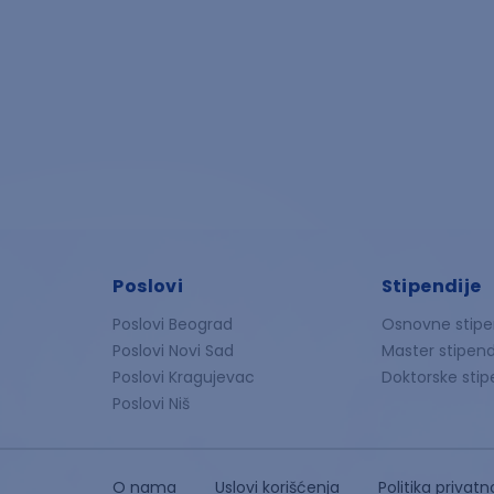
Poslovi
Stipendije
Poslovi Beograd
Osnovne stipe
Poslovi Novi Sad
Master stipend
Poslovi Kragujevac
Doktorske stip
Poslovi Niš
O nama
Uslovi korišćenja
Politika privatn