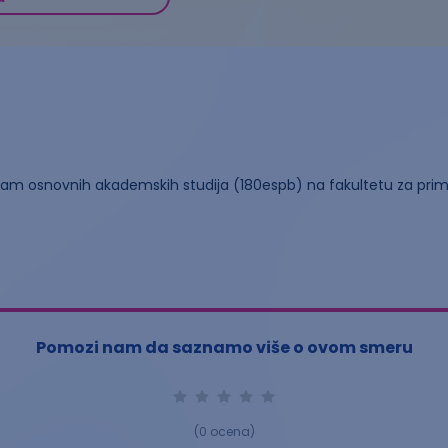
ram osnovnih akademskih studija (180espb) na fakultetu za pri
Pomozi nam da saznamo više o ovom smeru
(
0
ocena)