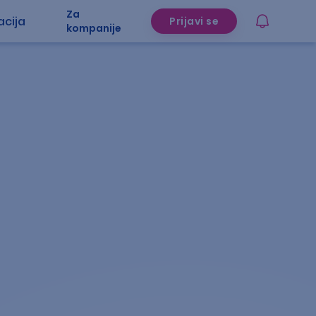
Za
acija
Prijavi se
kompanije