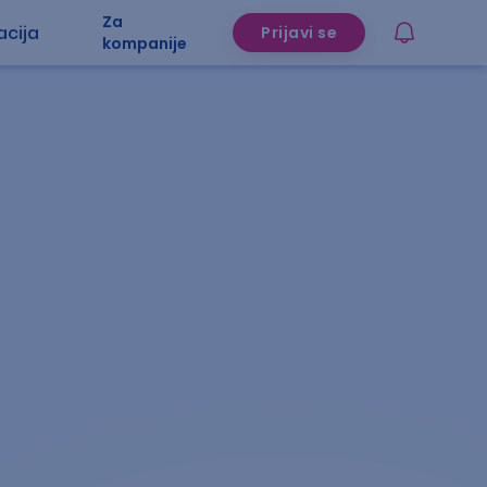
Za
acija
Prijavi se
kompanije