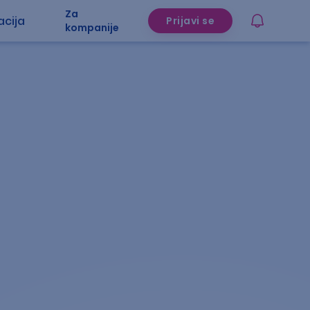
Za
acija
Prijavi se
kompanije