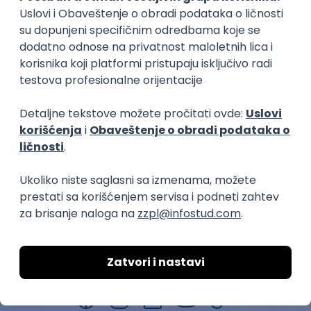
Urednik
Titler
mediji (novinarstvo, štampa)
mediji (novinarst