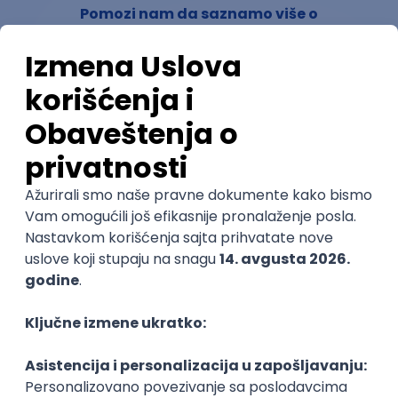
Pomozi nam da saznamo više o
ovom smeru
(
0
ocena)
Ostavi ocenu
Nastavni kadar
Stečeno znanje
Karijerne mogućnosti
Slični smerovi