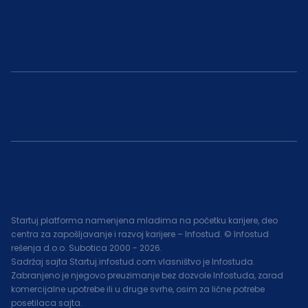
Startuj platforma namenjena mladima na početku karijere, deo
centra za zapošljavanje i razvoj karijere – Infostud. © Infostud
rešenja d.o.o. Subotica 2000 -
2026
.
Sadržaj sajta Startuj.infostud.com vlasništvo je Infostuda.
Zabranjeno je njegovo preuzimanje bez dozvole Infostuda, zarad
komercijalne upotrebe ili u druge svrhe, osim za lične potrebe
posetilaca sajta.