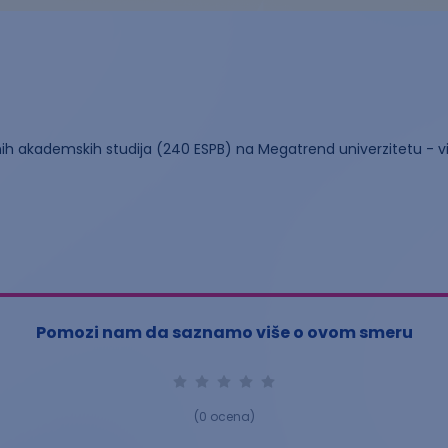
h akademskih studija (240 ESPB) na Megatrend univerzitetu - vis
Pomozi nam da saznamo više o ovom smeru
(
0
ocena)