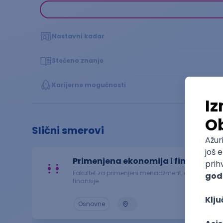
Nastavni kadar
Stečeno znanje
Karijerne mogućnosti
Slični smerovi
Primenjena ekonomija i finansije
Fakultet za primenjeni menadžment, ekonomiju i
finansije
Osnovne