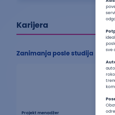
Karijera
Zanimanja posle studija
Projekt menadžer