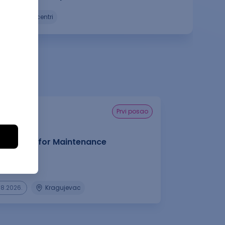
pozivni centri
prvi posao
rt Agent for Maintenance
 Group
08.2026.
Kragujevac