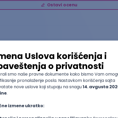
Ostavi ocenu
Poslovna ekonomija i finansije
Fakultet za ekonomiju i inženjerski menadžment
Osnovne