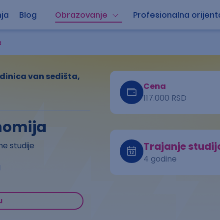
ja
Blog
Obrazovanje
Profesionalna orijent
a
edinica van sedišta,
Cena
117.000 RSD
nomija
Trajanje studij
e studije
4 godine
a
u