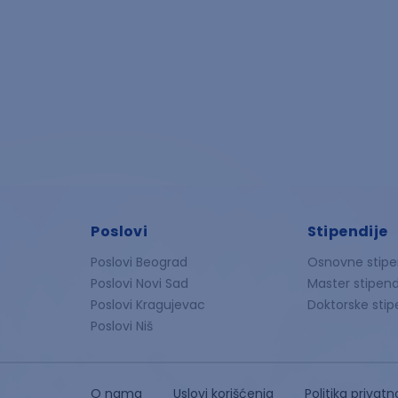
Poslovi
Stipendije
Poslovi Beograd
Osnovne stipe
Poslovi Novi Sad
Master stipend
Poslovi Kragujevac
Doktorske stip
Poslovi Niš
O nama
Uslovi korišćenja
Politika privatn