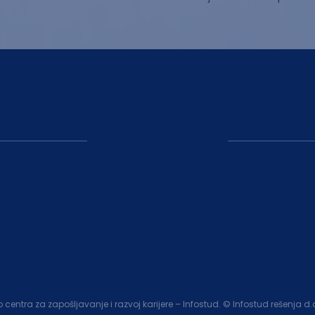
entra za zapošljavanje i razvoj karijere – Infostud. © Infostud rešenja d