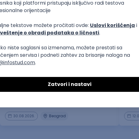
pozivni centri
prvi posao
Representantes de Atencion al Cliente –
Suppo
Idioma Español
Beverly
Mebit d.o.o.
30.08.2026.
Beograd
12.