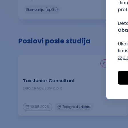
ekonomija (opšte)
Poslovi posle studija
prvi posao
Tax Junior Consultant
Deloitte Advisory d.o.o.
19.08.2026.
Beograd | Hibrid