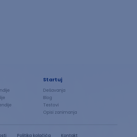
Startuj
ndije
Dešavanja
ije
Blog
endije
Testovi
Opisi zanimanja
osti
Politika kolačića
Kontakt