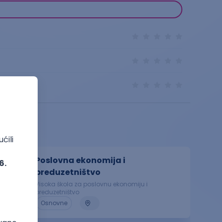
Poslovna ekonomija i
preduzetništvo
Visoka škola za poslovnu ekonomiju i
preduzetništvo
Osnovne