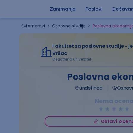
Zanimanja
Poslovi
Dešavan
Svi smerovi
>
Osnovne studije
>
Poslovna ekonomij
Fakultet za poslovne studije - j
Vršac
Megatrend univerzitet
Poslovna eko
undefined
Osnovn
Nema ocen
Ostavi ocen