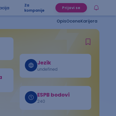
Za
acija
Prijavi se
kompanije
Opis
Ocene
Karijera
Jezik
undefined
a
ESPB bodovi
240