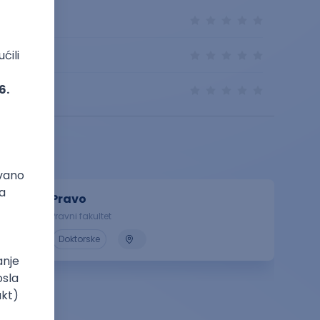
Pravo
Pravni fakultet
Doktorske