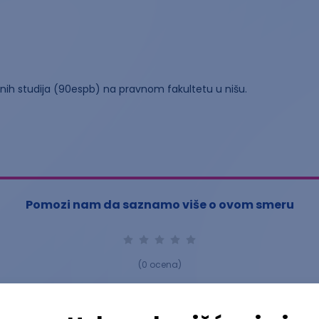
vnih studija (90espb) na pravnom fakultetu u nišu.
Pomozi nam da saznamo više o ovom smeru
(
0
ocena)
Ostavi ocenu