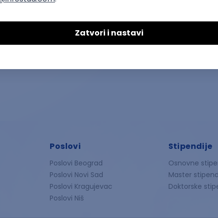
Poslovi
Stipendije
Poslovi Beograd
Osnovne stipe
Poslovi Novi Sad
Master stipend
Poslovi Kragujevac
Doktorske stip
Poslovi Niš