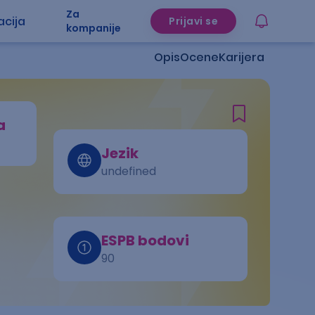
Za
acija
Prijavi se
kompanije
Opis
Ocene
Karijera
a
Jezik
undefined
ESPB bodovi
90