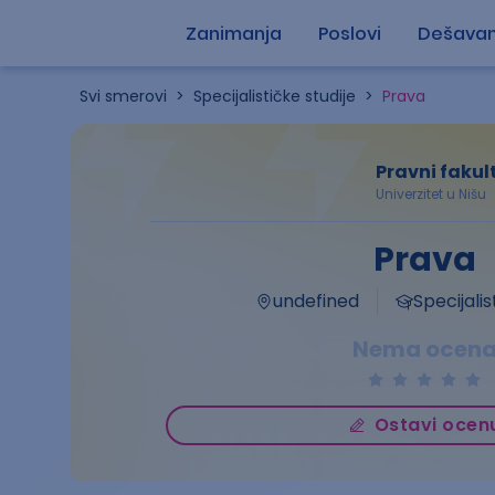
Zanimanja
Poslovi
Dešavan
Svi smerovi
>
Specijalističke studije
>
Prava
Pravni fakul
Univerzitet u Nišu
Prava
undefined
Specijalis
Nema ocen
Ostavi ocen