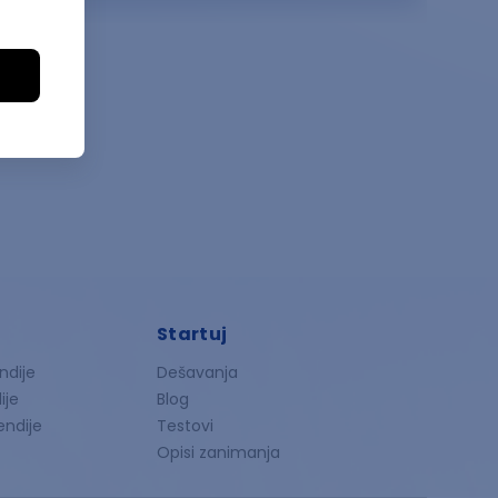
Startuj
ndije
Dešavanja
ije
Blog
endije
Testovi
Opisi zanimanja