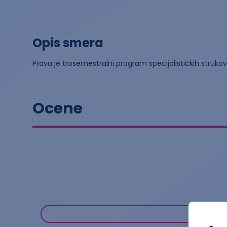
Opis smera
Prava je trosemestralni program specijalističkih struko
Ocene