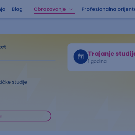
ja
Blog
Obrazovanje
Profesionalna orijent
tet
Trajanje studij
1 godina
tičke studije
a
u