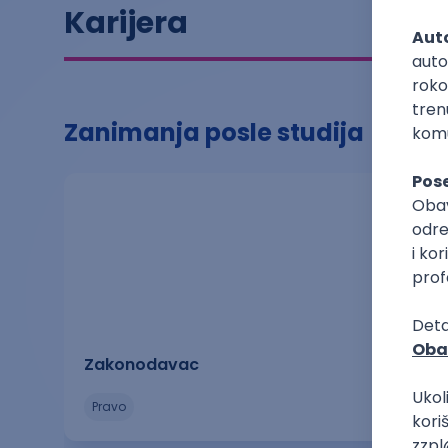
Karijera
Zanimanja posle studija
Zakonodavac
pravo