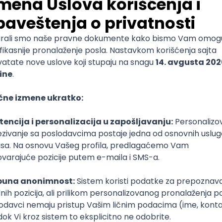
Pravo
Pravni fakultet
Doktorske