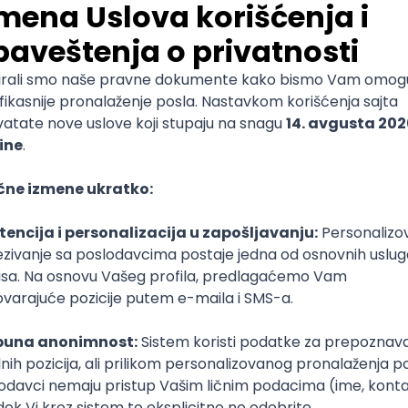
Pravo
Pravni fakultet
Doktorske