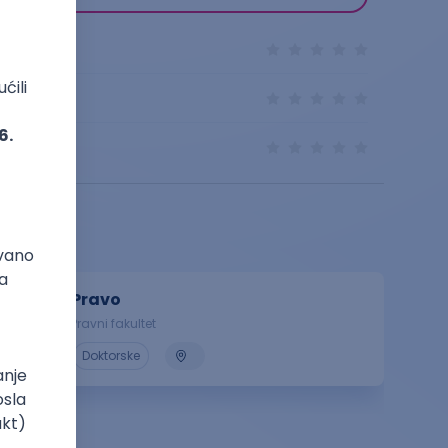
Pravo
Pravni fakultet
Doktorske