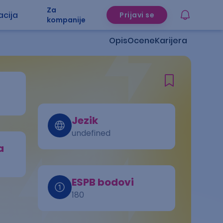
Za
acija
Prijavi se
kompanije
Opis
Ocene
Karijera
Jezik
undefined
a
ESPB bodovi
180