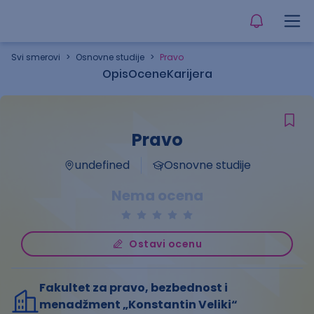
Svi smerovi
>
Osnovne studije
>
Pravo
Opis
Ocene
Karijera
Pravo
undefined
Osnovne studije
Nema ocena
Ostavi ocenu
Fakultet za pravo, bezbednost i
menadžment „Konstantin Veliki“