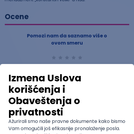
Ocene
Pomozi nam da saznamo više o
ovom smeru
(
0
ocena)
Ostavi ocenu
Nastavni kadar
Stečeno znanje
Karijerne mogućnosti