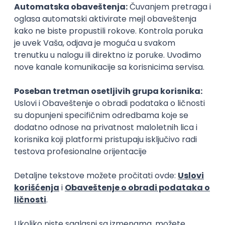
Javni upravnik
Politikolog
pravo
pravo
Poslovi posle studija
prakse
Advokatski pripravnik/-ca
Administrativn
advokatskoj k
Advokatska kancelarija Đalić