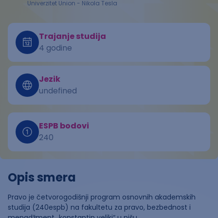
Univerzitet Union - Nikola Tesla
Trajanje studija
4 godine
Jezik
undefined
ESPB bodovi
240
Opis smera
Pravo je četvorogodišnji program osnovnih akademskih
studija (240espb) na fakultetu za pravo, bezbednost i
menadžment „konstantin veliki“ u nišu.