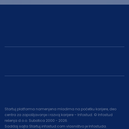
Startuj platforma namenjena mladima na početku karijere, deo
centra za zapošljavanje i razvoj karijere – Infostud. © Infostud
rešenja d.o.o. Subotica 2000 -
2026
.
Sadržaj sajta Startuj.infostud.com vlasništvo je Infostuda.