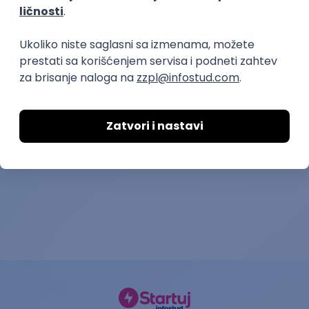
prvi posao
Pomoćni radnik u proizvodnji
Pomoćni radni
metaloprerađ
Inox-Prerada d.o.o.
industriji – V
Snaga mladosti OZ
06.09.2026.
Pančevo
18.08.2026.