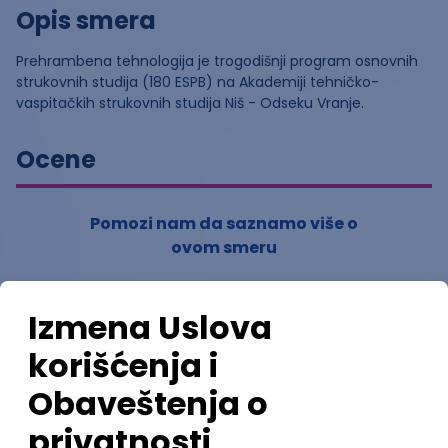
Opis smera
Prehrambena tehnologija je trogodišnji program osnovnih
strukovnih studija (180 ESPB) na Akademiji tehničko-
vaspitačkih strukovnih studija Niš - Odseku Vranje.
Ocene
Pomozi nam da saznamo više o
ovom smeru
(
0
ocena)
Ostavi ocenu
Nastavni kadar