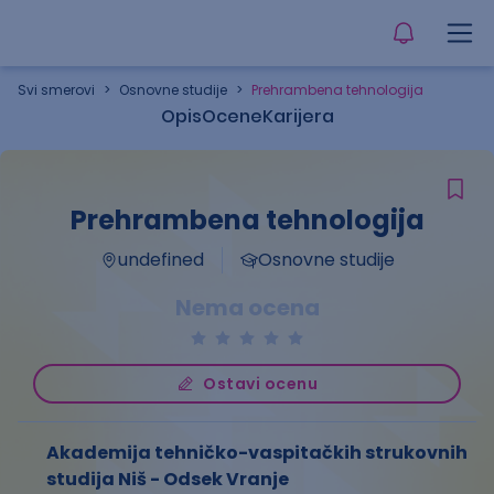
Svi smerovi
>
Osnovne studije
>
Prehrambena tehnologija
Opis
Ocene
Karijera
Prehrambena tehnologija
undefined
Osnovne studije
Nema ocena
Ostavi ocenu
Akademija tehničko-vaspitačkih strukovnih
studija Niš - Odsek Vranje