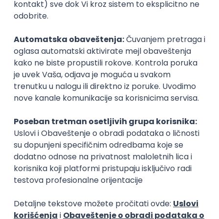
Zanimanja posle studija
Poljoprivrednik
poljoprivreda
proizvodnja i mon
Poslovi posle studija