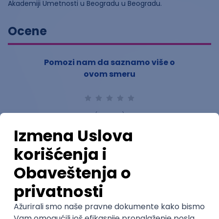
Akademiji Umetnosti u Beogradu u Beogradu.
Ocene
Pomozi nam da saznamo više o
ovom smeru
(
0
ocena)
Ostavi ocenu
Nastavni kadar
Stečeno znanje
Karijerne mogućnosti