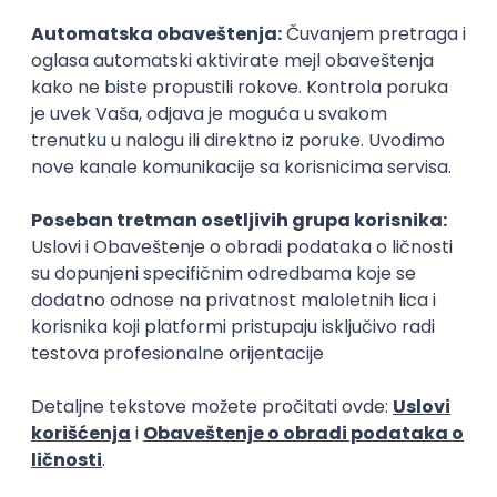
Kinematograf
Slikar
umetnost
umetnost
Poslovi posle studija
prvi posao
Snimatelj - kamerman
Interior Design
Nao Media Systems
Booscala OÜ