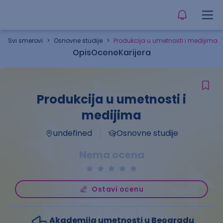
Svi smerovi
>
Osnovne studije
>
Produkcija u umetnosti i medijima
Opis
Ocene
Karijera
Produkcija u umetnosti i
medijima
undefined
Osnovne studije
Nema ocena
Ostavi ocenu
Akademija umetnosti u Beogradu