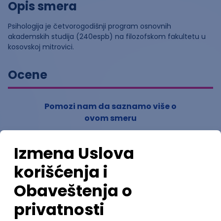
Opis smera
Psihologija je četvorogodišnji program osnovnih
akademskih studija (240espb) na filozofskom fakultetu u
kosovskoj mitrovici.
Ocene
Pomozi nam da saznamo više o
ovom smeru
(
0
ocena)
Ostavi ocenu
Nastavni kadar