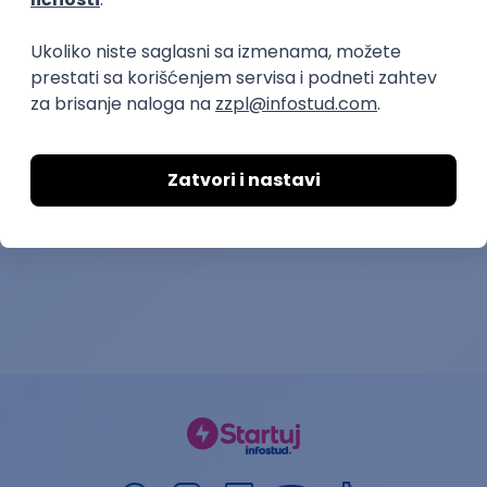
Medicinska sestra - vaspitač
Predavač u e
centru za dec
Privatna predškolska ustanova Dečiji ključ
Studentska i omla
Bulevar
13.08.2026.
Beograd
04.09.2026.