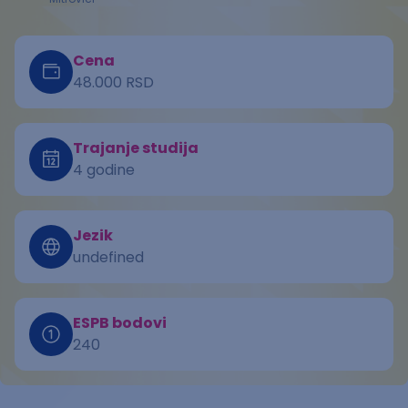
Cena
48.000 RSD
Trajanje studija
4 godine
Jezik
undefined
ESPB bodovi
240