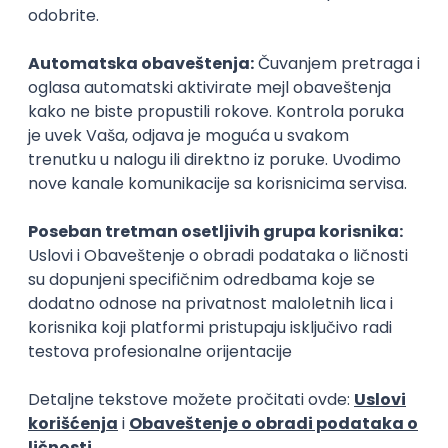
Zanimanja posle studija
Psihijatar
Sudski psiholo
psihologija
psihologija
Poslovi posle studija
prvi posao