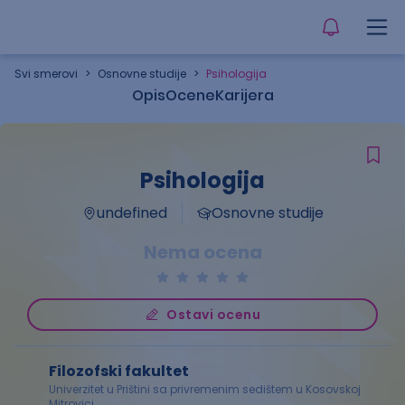
Svi smerovi
>
Osnovne studije
>
Psihologija
Opis
Ocene
Karijera
Psihologija
undefined
Osnovne studije
Nema ocena
Ostavi ocenu
Filozofski fakultet
Univerzitet u Prištini sa privremenim sedištem u Kosovskoj
Mitrovici