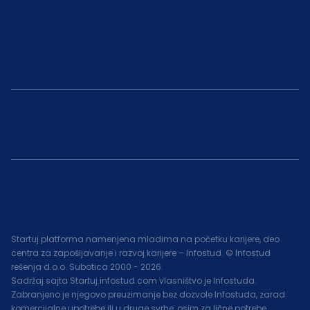
Startuj platforma namenjena mladima na početku karijere, deo
centra za zapošljavanje i razvoj karijere – Infostud. © Infostud
rešenja d.o.o. Subotica 2000 -
2026
.
Sadržaj sajta Startuj.infostud.com vlasništvo je Infostuda.
Zabranjeno je njegovo preuzimanje bez dozvole Infostuda, zarad
komercijalne upotrebe ili u druge svrhe, osim za lične potrebe