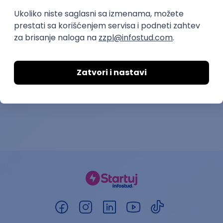
Interior Designer AI
Snimatelj - 
Booscala OÜ
Nao Media System
18.08.2026.
Rad od kuće
28.08.2026.