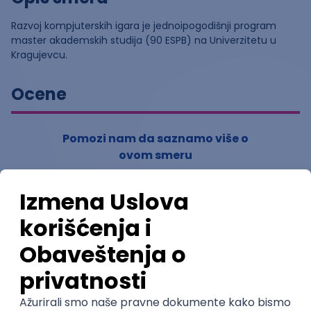
Razvoj kompjuterskih igara je jednoipogodišnji program
master akademskih studija (90 ESPB) na Univerzitetu u
Kragujevcu.
Ocene
Pomozi nam da saznamo više o
ovom smeru
(
0
ocena)
Ostavi ocenu
Nastavni kadar