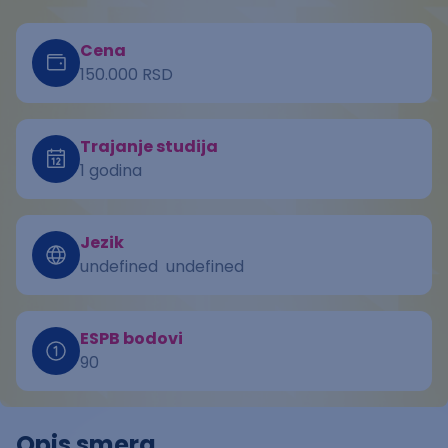
Cena
150.000 RSD
Trajanje studija
1 godina
Jezik
undefined
undefined
ESPB bodovi
90
Opis smera