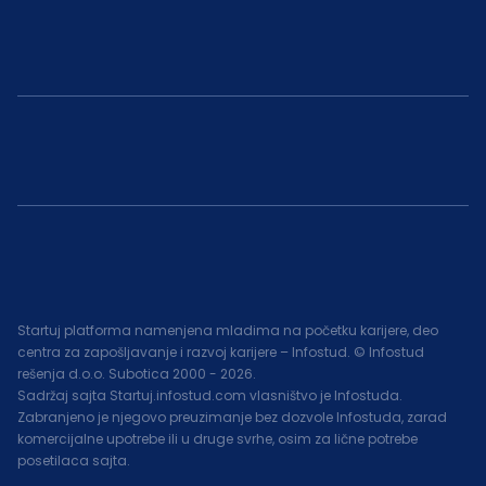
Startuj platforma namenjena mladima na početku karijere, deo
centra za zapošljavanje i razvoj karijere – Infostud. © Infostud
rešenja d.o.o. Subotica 2000 -
2026
.
Sadržaj sajta Startuj.infostud.com vlasništvo je Infostuda.
Zabranjeno je njegovo preuzimanje bez dozvole Infostuda, zarad
komercijalne upotrebe ili u druge svrhe, osim za lične potrebe
posetilaca sajta.