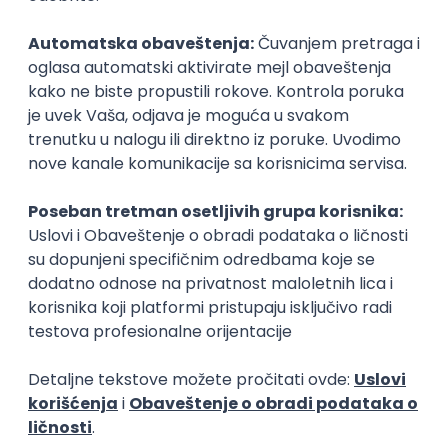
Zanimanja posle studija
Producent video igara
Tester video i
IT
IT
Poslovi posle studija
prakse