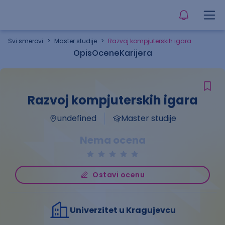
Svi smerovi
>
Master studije
>
Razvoj kompjuterskih igara
Opis
Ocene
Karijera
Razvoj kompjuterskih igara
undefined
Master studije
Nema ocena
Ostavi ocenu
Univerzitet u Kragujevcu