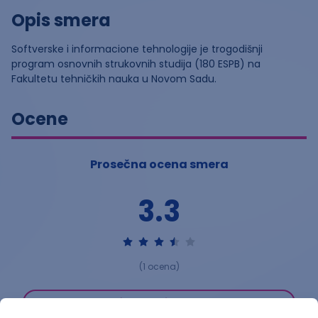
Opis smera
Softverske i informacione tehnologije je trogodišnji
program osnovnih strukovnih studija (180 ESPB) na
Fakultetu tehničkih nauka u Novom Sadu.
Ocene
Prosečna ocena smera
3.3
(
1
ocena)
Ostavi ocenu