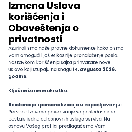
Nastavni kadar
Stečeno znanje
Karijerne mogućnosti
Sve ocene
Kako funkcioniše ocenjivanje?
Student566
Student 3. godine