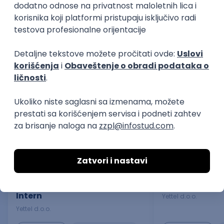
Softverski programer
Kompjuterski i
IT
IT
Poslovi posle studija
prakse
KICKSTART - Test and Quality
KICKSTART - 
Assurance Junior Specialist -
Developer - In
Intern
Yettel d.o.o.
Yettel d.o.o.