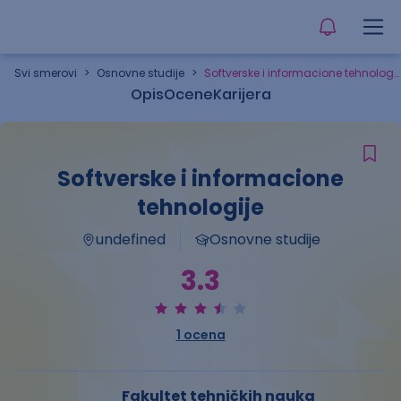
Svi smerovi
>
Osnovne studije
>
Softverske i informacione tehnologije
Opis
Ocene
Karijera
Softverske i informacione
tehnologije
undefined
Osnovne studije
3.3
1
ocena
Fakultet tehničkih nauka