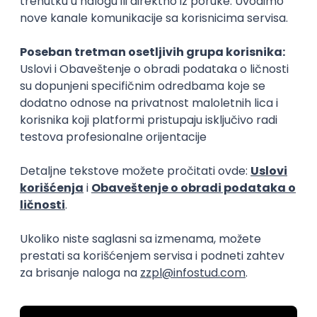
Muzički pedagog
Profesor
obrazovanje, briga o deci
obrazovanje, brig