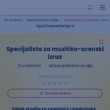
Svi smerovi
>
Specijalističke studije
>
Specijalista za muzičko-scenski izraz
Opis
Ocene
Karijera
Specijalista za muzičko-scenski
izraz
undefined
Specijalističke studije
Nema ocena
Ostavi ocenu
Odsek studija za vaspitače i medicinske