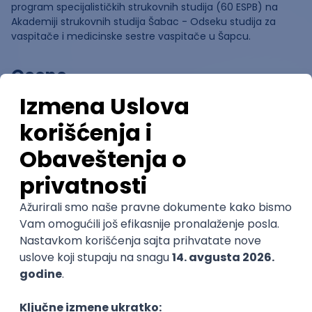
program specijalističkih strukovnih studija (60 ESPB) na
Akademiji strukovnih studija Šabac - Odseku studija za
vaspitače i medicinske sestre vaspitače u Šapcu.
Ocene
Pomozi nam da saznamo više o
ovom smeru
(
0
ocena)
Ostavi ocenu
Nastavni kadar
Stečeno znanje