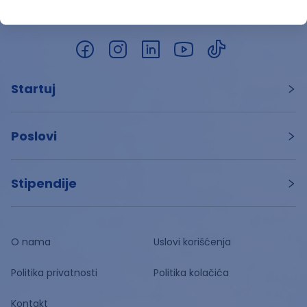
Startuj
Poslovi
Stipendije
O nama
Uslovi korišćenja
Politika privatnosti
Politika kolačića
Kontakt