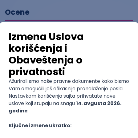
Ocene
Pomozi nam da saznamo više o
ovom smeru
(
0
ocena)
Ostavi ocenu
Nastavni kadar
Stečeno znanje
Karijerne mogućnosti