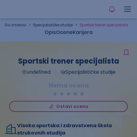
Svi smerovi
>
Specijalističke studije
>
Sportski trener specijalista
Opis
Ocene
Karijera
Sportski trener specijalista
undefined
Specijalističke studije
Nema ocena
Ostavi ocenu
Visoka sportska i zdravstvena škola
strukovnih studija