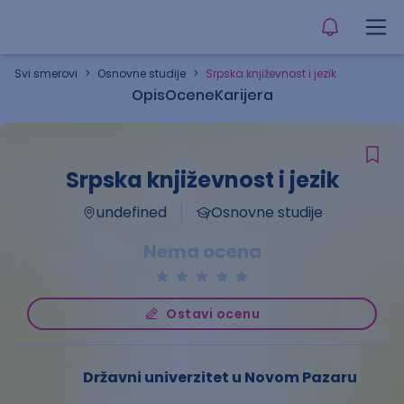
Svi smerovi
>
Osnovne studije
>
Srpska književnost i jezik
Opis
Ocene
Karijera
Srpska književnost i jezik
undefined
Osnovne studije
Nema ocena
Ostavi ocenu
Državni univerzitet u Novom Pazaru