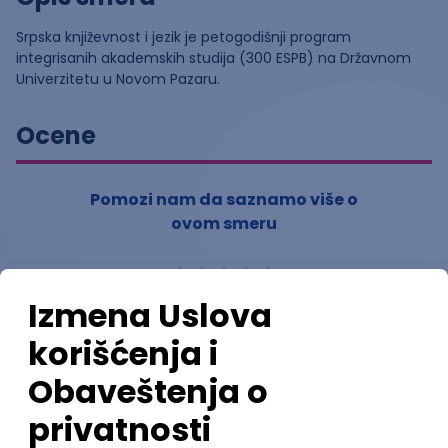
Srpska književnost i jezik je petogodišnji program
integrisanih akademskih studija (300 ESPB) na Državnom
Univerzitetu u Novom Pazaru.
Ocene
Pomozi nam da saznamo više o
ovom smeru
(
0
ocena)
Ostavi ocenu
Nastavni kadar