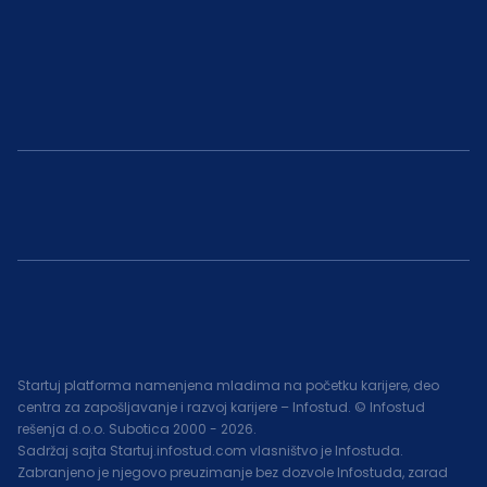
Startuj platforma namenjena mladima na početku karijere, deo
centra za zapošljavanje i razvoj karijere – Infostud. © Infostud
rešenja d.o.o. Subotica 2000 -
2026
.
Sadržaj sajta Startuj.infostud.com vlasništvo je Infostuda.
Zabranjeno je njegovo preuzimanje bez dozvole Infostuda, zarad