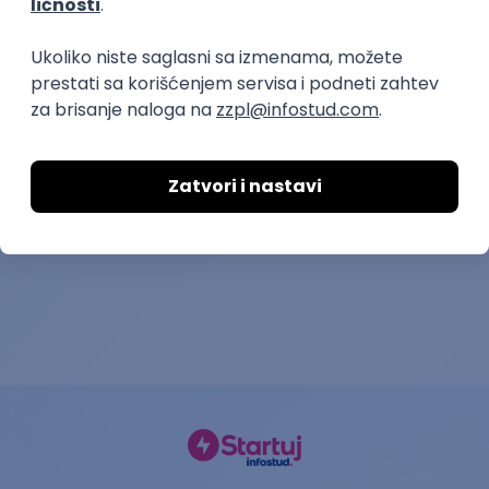
Customer Service
Customer Serv
Representative – English
Representativ
speaking
language
Mebit d.o.o.
Mebit d.o.o.
30.08.2026.
Beograd
12.08.2026.