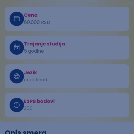
Cena
60.000 RSD
Trajanje studija
5 godine
Jezik
undefined
ESPB bodovi
300
Opis smera