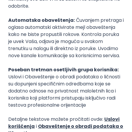
Zanimanja posle studija
Prevodilac
Tumač znakov
jezici, književnost
jezici, književnost
Poslovi posle studija
prvi posao