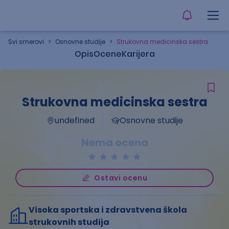
Svi smerovi
>
Osnovne studije
>
Strukovna medicinska sestra
Opis
Ocene
Karijera
Strukovna medicinska sestra
undefined
Osnovne studije
Nema ocena
Ostavi ocenu
Visoka sportska i zdravstvena škola
strukovnih studija