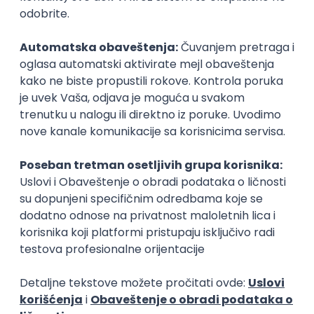
Zanimanja posle studija
Endodontista
Radioterapeut
zdravstvo
zdravstvo
Poslovi posle studija