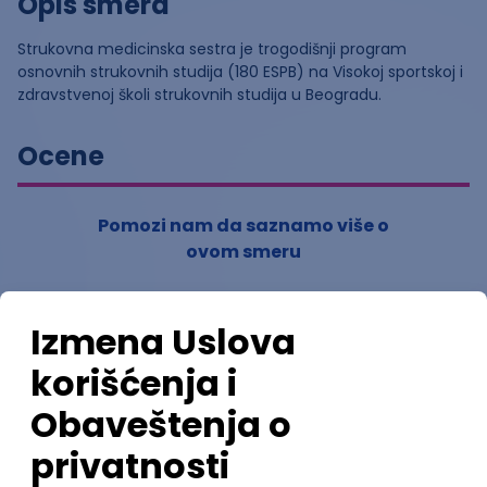
Opis smera
Strukovna medicinska sestra je trogodišnji program
osnovnih strukovnih studija (180 ESPB) na Visokoj sportskoj i
zdravstvenoj školi strukovnih studija u Beogradu.
Ocene
Pomozi nam da saznamo više o
ovom smeru
(
0
ocena)
Ostavi ocenu
Nastavni kadar