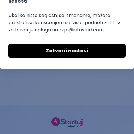
prvi posao
Medicinska sestra - vaspitač
Agent u medi
call centru – J
Privatna predškolska ustanova Dečiji ključ
Wiener Stadtische o
13.08.2026.
Beograd
15.08.2026.