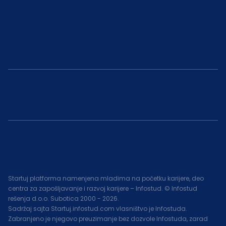
Startuj platforma namenjena mladima na početku karijere, deo
centra za zapošljavanje i razvoj karijere – Infostud. © Infostud
rešenja d.o.o. Subotica 2000 -
2026
.
Sadržaj sajta Startuj.infostud.com vlasništvo je Infostuda.
Zabranjeno je njegovo preuzimanje bez dozvole Infostuda, zarad