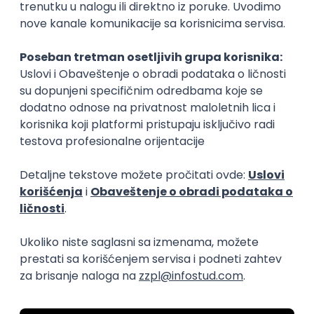
Zanimanja posle studija
Toksikolog
Farmaceutski 
farmacija
farmacija