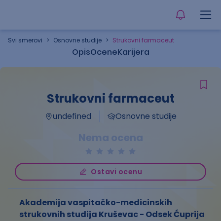
Svi smerovi
>
Osnovne studije
>
Strukovni farmaceut
Opis
Ocene
Karijera
Strukovni farmaceut
undefined
Osnovne studije
Nema ocena
Ostavi ocenu
Akademija vaspitačko-medicinskih
strukovnih studija Kruševac - Odsek Ćuprija