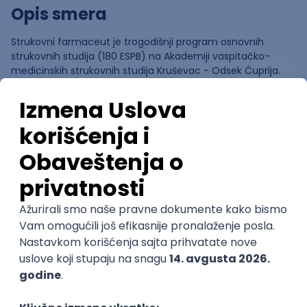
Opis smera
Strukovni farmaceut je trogodišnji program osnovnih
strukovnih studija (180 ESPB) na Akademiji vaspitačko-
medicinskih strukovnih studija Kruševac - Odsek Ćuprija.
Ocene
Pomozi nam da saznamo više o
ovom smeru
(
0
ocena)
Ostavi ocenu
Nastavni kadar