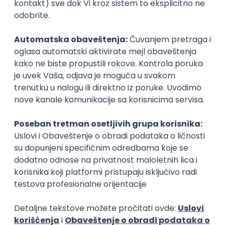
Zanimanja posle studija
Kolorektalni hirurg
Hirurški tehnič
zdravstvo
zdravstvo
Poslovi posle studija