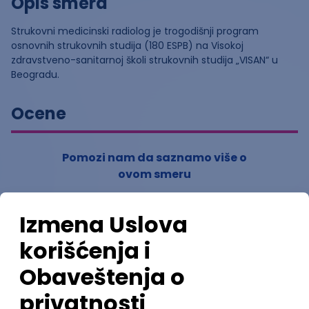
Opis smera
Strukovni medicinski radiolog je trogodišnji program
osnovnih strukovnih studija (180 ESPB) na Visokoj
zdravstveno-sanitarnoj školi strukovnih studija „VISAN“ u
Beogradu.
Ocene
Pomozi nam da saznamo više o
ovom smeru
(
0
ocena)
Ostavi ocenu
Nastavni kadar