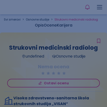
Svi smerovi
>
Osnovne studije
>
Strukovni medicinski radiolog
Opis
Ocene
Karijera
Strukovni medicinski radiolog
undefined
Osnovne studije
Nema ocena
Ostavi ocenu
Visoka zdravstveno-sanitarna škola
strukovnih studija „VISAN“