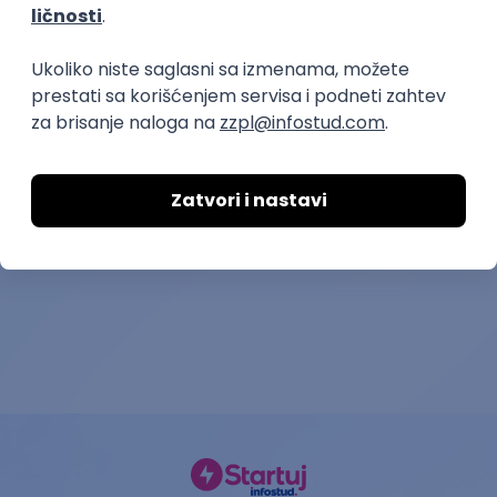
poslovi preko zadruge
Negovateljica/Negovatelj
Medicinska se
Snaga mladosti OZ
PPU Kuća veverica
13.08.2026.
Beograd
27.08.2026.