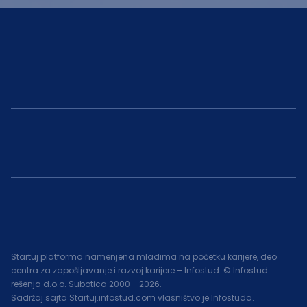
Startuj platforma namenjena mladima na početku karijere, deo
centra za zapošljavanje i razvoj karijere – Infostud. © Infostud
rešenja d.o.o. Subotica 2000 -
2026
.
Sadržaj sajta Startuj.infostud.com vlasništvo je Infostuda.