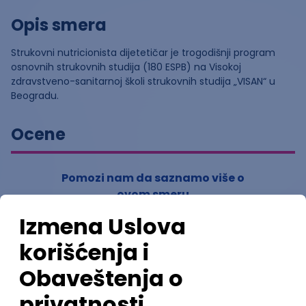
Opis smera
Strukovni nutricionista dijetetičar je trogodišnji program
osnovnih strukovnih studija (180 ESPB) na Visokoj
zdravstveno-sanitarnoj školi strukovnih studija „VISAN“ u
Beogradu.
Ocene
Pomozi nam da saznamo više o
ovom smeru
(
0
ocena)
Ostavi ocenu