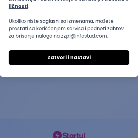
poslovi preko zadruge
Negovateljica/Negovatelj
Medicinska se
Snaga mladosti OZ
Privatna predškolska
13.08.2026.
Beograd
13.08.2026.