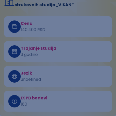
strukovnih studija „VISAN“
Cena
140.400 RSD
Trajanje studija
3 godine
Jezik
undefined
ESPB bodovi
180