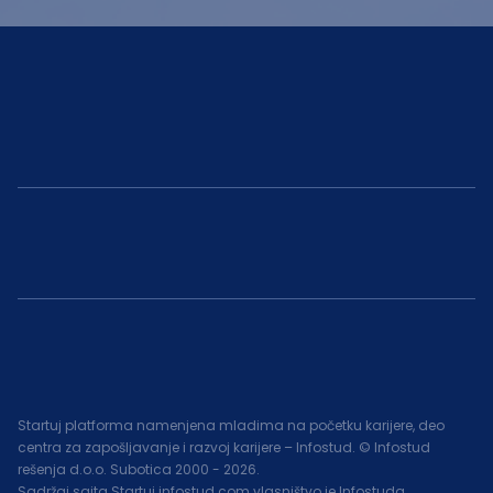
Startuj platforma namenjena mladima na početku karijere, deo
centra za zapošljavanje i razvoj karijere – Infostud. © Infostud
rešenja d.o.o. Subotica 2000 -
2026
.
Sadržaj sajta Startuj.infostud.com vlasništvo je Infostuda.