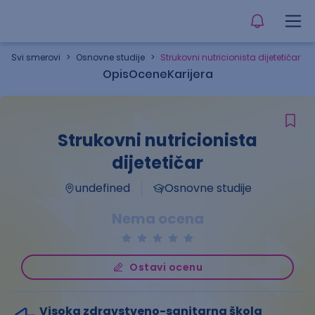
Svi smerovi
>
Osnovne studije
>
Strukovni nutricionista dijetetičar
Opis
Ocene
Karijera
Strukovni nutricionista
dijetetičar
undefined
Osnovne studije
Nema ocena
Ostavi ocenu
Visoka zdravstveno-sanitarna škola