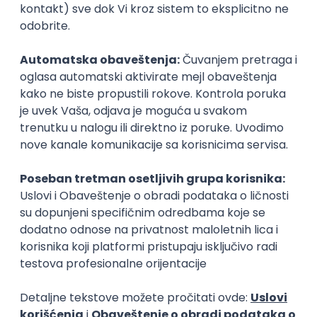
Zanimanja posle studija
Endokrinolog
Reumatolog
zdravstvo
zdravstvo
Poslovi posle studija