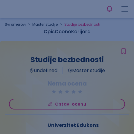
Svi smerovi
>
Master studije
>
Studije bezbednosti
Opis
Ocene
Karijera
Studije bezbednosti
undefined
Master studije
Nema ocena
Ostavi ocenu
Univerzitet Edukons