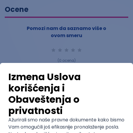
Ocene
Pomozi nam da saznamo više o
ovom smeru
(
0
ocena)
Ostavi ocenu
Nastavni kadar
Stečeno znanje
Karijerne mogućnosti