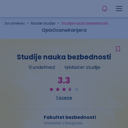
Svi smerovi
>
Master studije
>
Studije nauka bezbednosti
Opis
Ocene
Karijera
Studije nauka bezbednosti
undefined
Master studije
3.3
1
ocena
Fakultet bezbednosti
Univerzitet u Beogradu