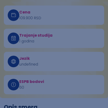
Cena
109.900 RSD
Trajanje studija
1 godina
Jezik
undefined
ESPB bodovi
60
Opis smera