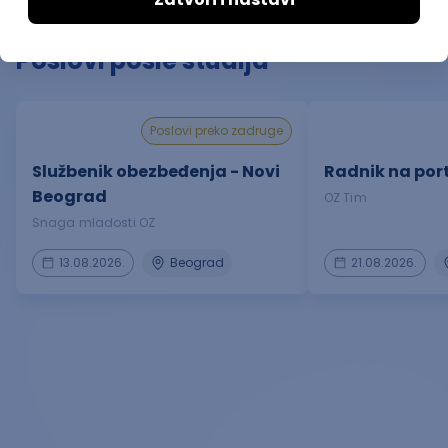
Poslovi posle studija
poslovi preko zadruge
Službenik obezbeđenja - Novi
Radnik na port
Beograd
OZ Tim
Snaga mladosti OZ
13.08.2026.
Beograd
21.08.2026.