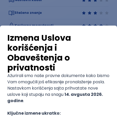
Stečeno znanje
Karijerne mogućnosti
Sve ocene
Kako funkcioniše ocenjivanje?
Student168
Student master studija
Opšti utisak
Znanje koje se stiče je visoko primenjivo u praksi.
Menadžeri bezbednosti su sve traženiji na tržištu rada.
Odnos profesora prema studentima je korektan, očekuju