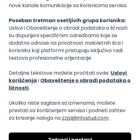
Karijera
Zanimanja posle studija
Oficir ratnog vazduhoplovstva
Telohranitelj
obezbeđenje
obezbeđenje