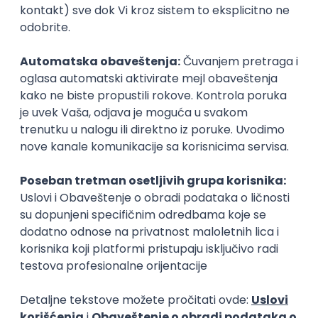
Zanimanja posle studija
Šnajderka/Krojačica
Inženjer teksti
tekstilna industrija
tekstilna industrij
Poslovi posle studija