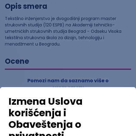
Opis smera
Tekstilno inženjerstvo je dvogodišnji program master
strukovnih studija (120 ESPB) na Akademiji tehničko-
umetničkih strukovnih studija Beograd - Odseku Visoka
tekstilna strukovna škola za dizajn, tehnologiju i
menadžment u Beogradu.
Ocene
Pomozi nam da saznamo više o
ovom smeru
(
0
ocena)
Ostavi ocenu