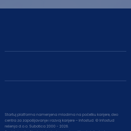
Startuj platforma namenjena mladima na početku karijere, deo
centra za zapošljavanje i razvoj karijere – Infostud. © Infostud
rešenja d.o.o. Subotica 2000 -
2026
.