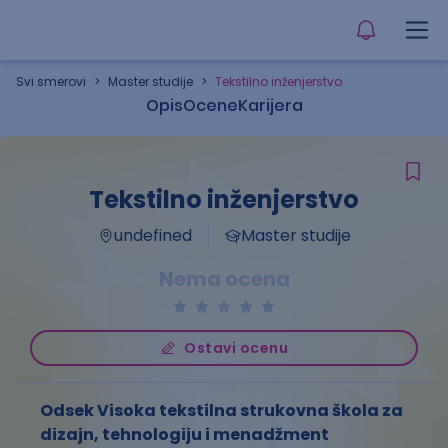
Svi smerovi
>
Master studije
>
Tekstilno inženjerstvo
Opis
Ocene
Karijera
Tekstilno inženjerstvo
undefined
Master studije
Nema ocena
Ostavi ocenu
Odsek Visoka tekstilna strukovna škola za
dizajn, tehnologiju i menadžment