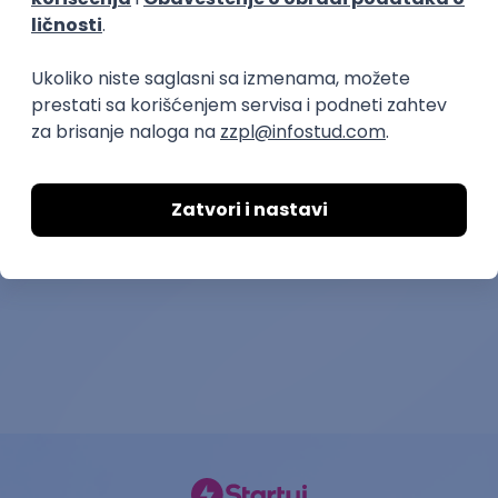
prvi posao
Radnik na tekstilnim
Šivač - Vrčin
mašinama
Snaga mladosti OZ
Vez-Produkt d.o.o.
12.08.2026.
Beograd
08.08.2026.