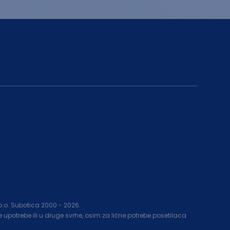
.o.o. Subotica 2000 -
2026
.
upotrebe ili u druge svrhe, osim za lične potrebe posetilaca