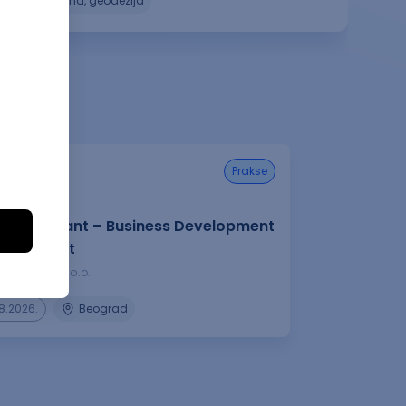
građevina, geodezija
prakse
nt Assistant – Business Development
es support
ni aparati d.o.o.
08.2026.
Beograd