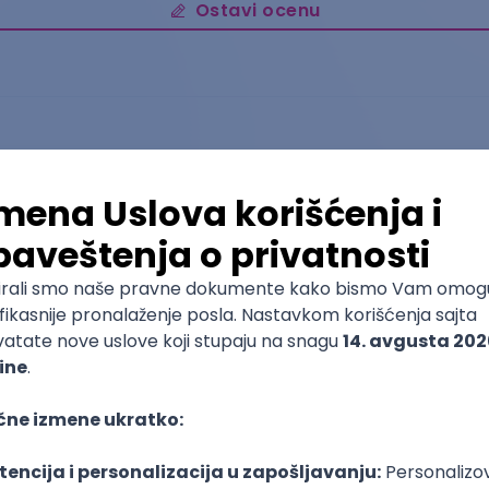
Ostavi ocenu
Građevinarstvo
Građevinsko-arhitektonski fakultet
Osnovne