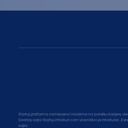
Startuj platforma namenjena mladima na početku karijere, deo c
Sadržaj sajta Startuj.infostud.com vlasništvo je Infostuda. Za
sajta.