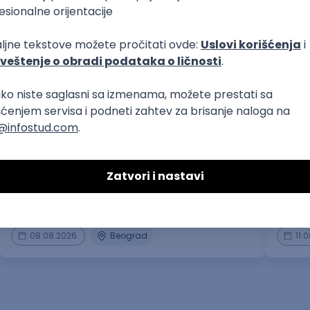
građevina, geodezija
prvi posao
Aktuar - junior
Stude
& Sal
GRAWE osiguranje a.d.o.
BSH kuć
08.08.2026.
Beograd
11.