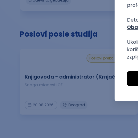
građevina, geodezija
Poslovi posle studija
poslovi preko zadruge
Knjigovođa - administrator (Krnjača)
Snaga mladosti OZ
20.08.2026.
Beograd