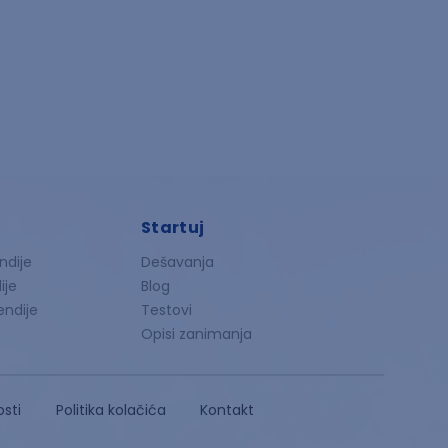
Startuj
ndije
Dešavanja
ije
Blog
endije
Testovi
Opisi zanimanja
osti
Politika kolačića
Kontakt