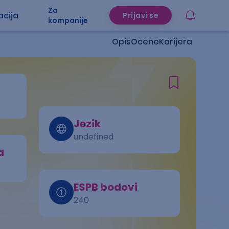
Za
acija
Prijavi se
kompanije
Opis
Ocene
Karijera
Jezik
undefined
a
ESPB bodovi
240