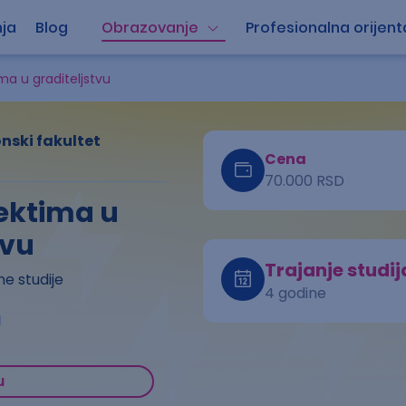
ja
Blog
Obrazovanje
Profesionalna orijent
ma u graditeljstvu
nski fakultet
Cena
70.000 RSD
jektima u
tvu
Trajanje studij
e studije
4 godine
a
u