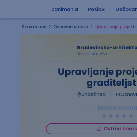
Zanimanja
Poslovi
Dešavan
Svi smerovi
>
Osnovne studije
>
Upravljanje projekti
Građevinsko-arhitekto
Univerzitet u Nišu
Upravljanje pro
graditeljs
undefined
Osnovn
Nema ocen
Ostavi ocen