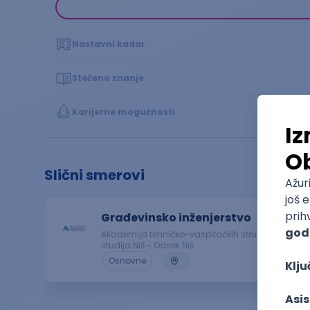
Nastavni kadar
Stečeno znanje
Karijerne mogućnosti
Slični smerovi
Građevinsko inženjerstvo
Akademija tehničko-vaspitačkih strukovnih
studija Niš - Odsek Niš
Osnovne