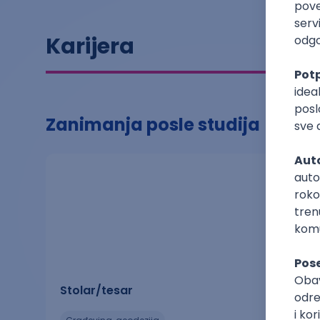
Karijera
Zanimanja posle studija
Stolar/tesar