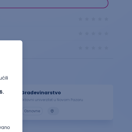
Građevinarstvo
Državni univerzitet u Novom Pazaru
Osnovne