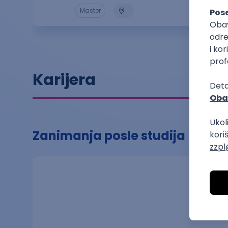
Master
Karijera
Zanimanja posle studija