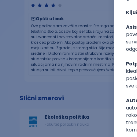
Opšti utisak
Ove godine sam završila master. Pre toga sam diplomiral
tekstilna škola, časovi koji se fokusiraju na zaštitnu odeć
su izvanredni i neverovatno srdačni mentori. Studentska sl
kroz ceo problem. Ako postoji problem oko plaćanja, samo
moju karticu. Zgrada je starog stila. Nije moderna i to se 
sredine; i Diplomirani master strukovni inženjer zaštite ž
studentske prakse u kompanijama kao što su EPS i Srbija
situacijama na njihovim radnim mestima. Posetili smo loka
studija su bili divni i toplo preporučujem školu.
Slični smerovi
Ekološka politika
Fakultet političkih nauka