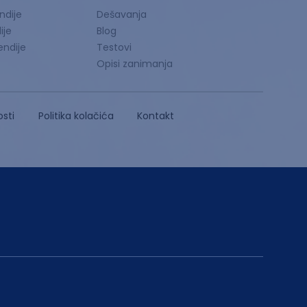
ndije
Dešavanja
ije
Blog
endije
Testovi
Opisi zanimanja
osti
Politika kolačića
Kontakt