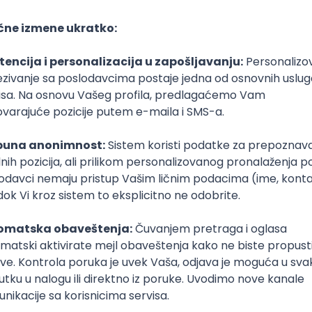
a na osnovnim studijama Bezbednost radne i životne sredine. Ovo je odlič
u i materijale su najobimniji i informativni. Preporučujem da budete proakti
užba i osoblje su divni i vrlo rado olakšavaju sve procese. Ako ste zbunjen
 se javite. Meni je na studentskom računu ostalo 4000 din viška i od mom
vidi, ali osoblje pravi najbolje od situacije. Moja stečena zvanja su Diplom
ivotne sredine. Oba zvanja dobijaju adekvatnu edukacije, ali je problem što 
 Gas. Škola nudi kratka upoznavanja sa kompanijama i informativne izlet
lnu Toplanu, Gruner, Hidro Elektranu u Vučju, Vlasinu, Falke, Fabriku recik
Inženjerstvo zaštite životne
sredine
Akademija strukovnih studija Šumadija - Odsek
Aranđelovac