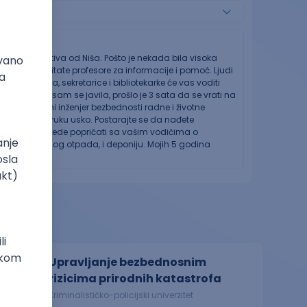
na alternativa od Niša. Pošto je nekada bila visoka
vni i stalno pitate profesore za informacije i pomoć. Ljudi
i oko nečega, sekretarice i bibliotekarke će vas voditi
enta kada sam se javila, prošlo je 3 sata da se vrati na
irani strukovni inženjer bezbednosti radne i životne
je ulazak u struku usko. Postarajte se da nađete
e i posete. Vrede popričati sa vašim vodičima o
laže električnog otpada, i deponiju. Mojih 5 godina
Upravljanje bezbednosnim
rizicima prirodnih katastrofa
Kriminalističko-policijski univerzitet