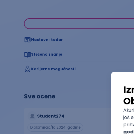
Nastavni kadar
Stečeno znanje
Karijerne mogućnosti
Sve ocene
Student274
Diplomirao/la 2024. godine