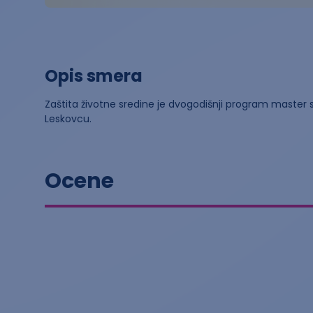
Opis smera
Zaštita životne sredine je dvogodišnji program master s
Leskovcu.
Ocene