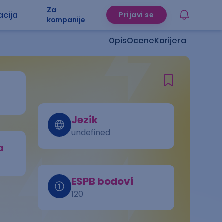
Za
acija
Prijavi se
kompanije
Opis
Ocene
Karijera
Jezik
undefined
a
ESPB bodovi
120