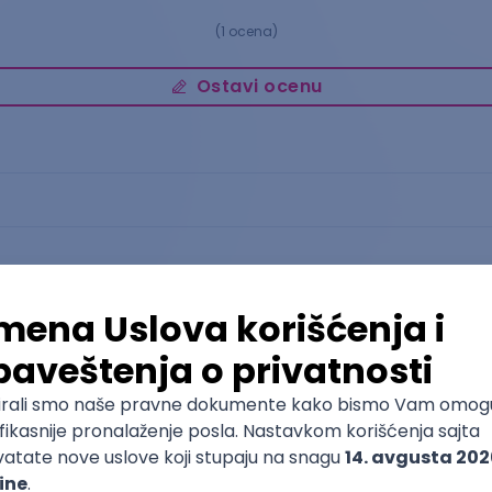
(
1
ocena)
Ostavi ocenu