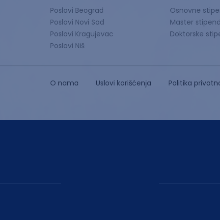
Poslovi Beograd
Osnovne stipe
Poslovi Novi Sad
Master stipend
Poslovi Kragujevac
Doktorske stip
Poslovi Niš
O nama
Uslovi korišćenja
Politika privatn