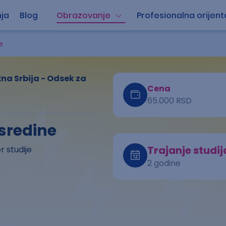
ja
Blog
Obrazovanje
Profesionalna orijent
e
na Srbija - Odsek za
Cena
65.000 RSD
 sredine
Trajanje studij
 studije
2 godine