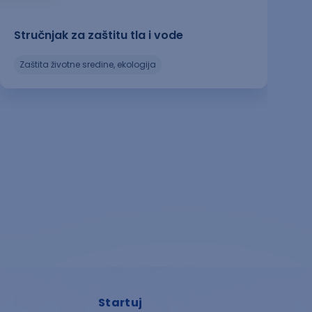
Stručnjak za zaštitu tla i vode
zaštita životne sredine, ekologija
Startuj