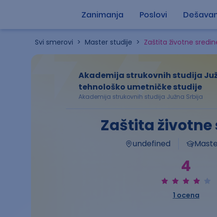
Zanimanja
Poslovi
Dešavan
Svi smerovi
>
Master studije
>
Zaštita životne sredin
Akademija strukovnih studija Juž
tehnološko umetničke studije
Akademija strukovnih studija Južna Srbija
Zaštita životne
undefined
Master
4
1
ocena