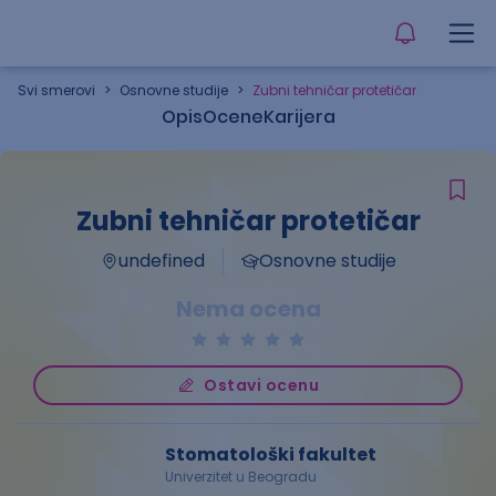
Svi smerovi
>
Osnovne studije
>
Zubni tehničar protetičar
Opis
Ocene
Karijera
Zubni tehničar protetičar
undefined
Osnovne studije
Nema ocena
Ostavi ocenu
Stomatološki fakultet
Univerzitet u Beogradu