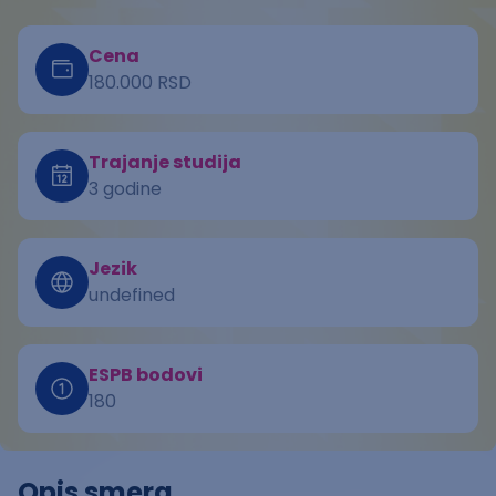
Cena
180.000 RSD
Trajanje studija
3 godine
Jezik
undefined
ESPB bodovi
180
Opis smera