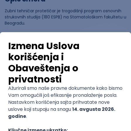
Zubni tehničar protetičar je trogodišnji program osnovnih
strukovnih studija (180 ESPB) na Stomatološkom fakultetu u
Beogradu.
Ocene
Pomozi nam da saznamo više o
ovom smeru
(
0
ocena)
Ostavi ocenu
Nastavni kadar