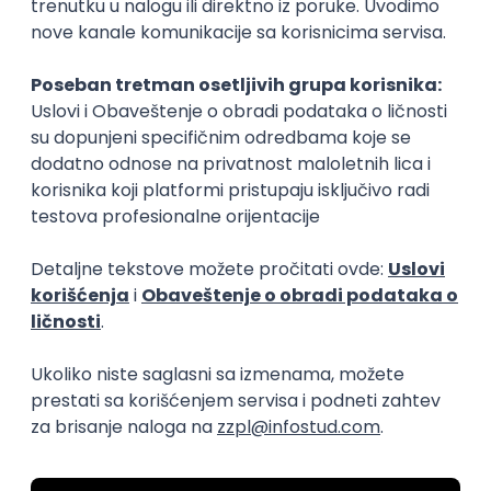
Zanimanja posle studija
Zubar
Pedijatrijski z
stomatologija
stomatologija