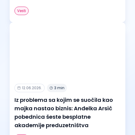
Vesti
12.06.2026.
3 min
Iz problema sa kojim se suočila kao
majka nastao biznis: Anđelka Arsić
pobednica šeste besplatne
akademije preduzetništva