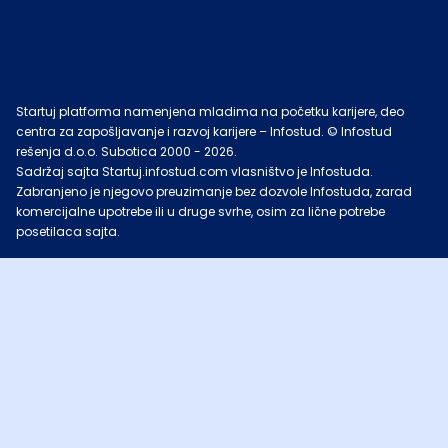
Startuj platforma namenjena mladima na početku karijere, deo
centra za zapošljavanje i razvoj karijere – Infostud. © Infostud
rešenja d.o.o. Subotica 2000 -
2026
.
Sadržaj sajta Startuj.infostud.com vlasništvo je Infostuda.
Zabranjeno je njegovo preuzimanje bez dozvole Infostuda, zarad
komercijalne upotrebe ili u druge svrhe, osim za lične potrebe
posetilaca sajta.