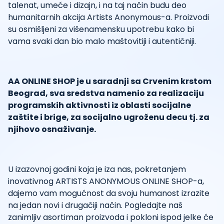
talenat, umeće i dizajn, i na taj način budu deo
humanitarnih akcija Artists Anonymous-a. Proizvodi
su osmišljeni za višenamensku upotrebu kako bi
vama svaki dan bio malo maštovitiji i autentičniji.
AA ONLINE SHOP je u saradnji sa Crvenim krstom
Beograd, sva sredstva namenio za realizaciju
programskih aktivnosti iz oblasti socijalne
zaštite i brige, za socijalno ugroženu decu tj. za
njihovo osnaživanje.
U izazovnoj godini koja je iza nas, pokretanjem
inovativnog ARTISTS ANONYMOUS ONLINE SHOP-a,
dajemo vam mogućnost da svoju humanost izrazite
na jedan novi i drugačiji način. Pogledajte naš
zanimljiv asortiman proizvoda i pokloni ispod jelke će