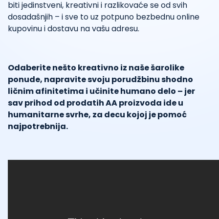
biti jedinstveni, kreativni i razlikovaće se od svih
dosadašnjih – i sve to uz potpuno bezbednu online
kupovinu i dostavu na vašu adresu.
Odaberite nešto kreativno iz naše šarolike
ponude, napravite svoju porudžbinu shodno
ličnim afinitetima i učinite humano delo – jer
sav prihod od prodatih AA proizvoda ide u
humanitarne svrhe, za decu kojoj je pomoć
najpotrebnija.