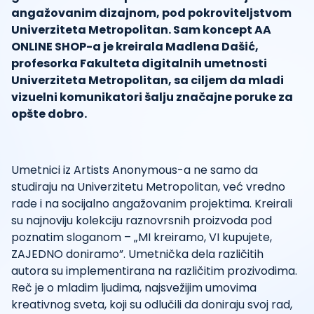
angažovanim dizajnom, pod pokroviteljstvom
Univerziteta Metropolitan. Sam koncept AA
ONLINE SHOP-a je kreirala Madlena Dašić,
profesorka Fakulteta digitalnih umetnosti
Univerziteta Metropolitan, sa ciljem da mladi
vizuelni komunikatori šalju značajne poruke za
opšte dobro.
Umetnici iz Artists Anonymous-a ne samo da
studiraju na Univerzitetu Metropolitan, već vredno
rade i na socijalno angažovanim projektima. Kreirali
su najnoviju kolekciju raznovrsnih proizvoda pod
poznatim sloganom – „MI kreiramo, VI kupujete,
ZAJEDNO doniramo”. Umetnička dela različitih
autora su implementirana na različitim prozivodima.
Reč je o mladim ljudima, najsvežijim umovima
kreativnog sveta, koji su odlučili da doniraju svoj rad,