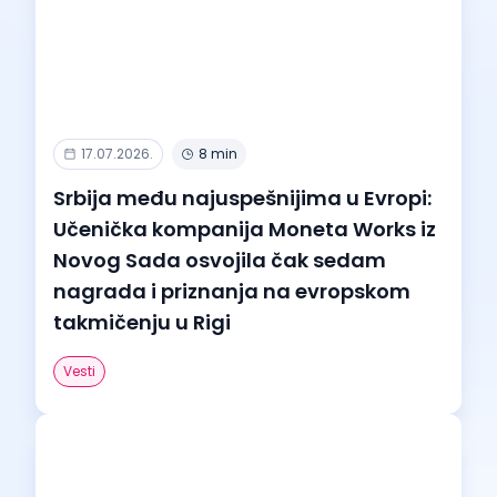
17.07.2026.
8 min
Srbija među najuspešnijima u Evropi:
Učenička kompanija Moneta Works iz
Novog Sada osvojila čak sedam
nagrada i priznanja na evropskom
takmičenju u Rigi
Vesti