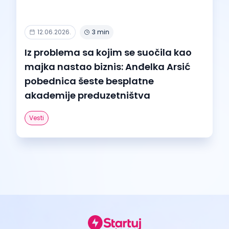
12.06.2026.
3 min
Iz problema sa kojim se suočila kao
majka nastao biznis: Anđelka Arsić
pobednica šeste besplatne
akademije preduzetništva
Vesti