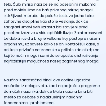
tela. Čulo mirisa naći će se na posebnim mukama
pred molekulima ne baš prijatnog mirisa, snaga i
izdržljivost moraće da polože testove jedne tako
zahtevne discipline kao što je veslanje, dok će
razigrani umovi svih uzrasta biti stavljeni pred
posebne izazove u vidu optičkih iluzija. Zainteresovani
će dobiti i uvid u brojne vulkane koji postoje u našem
organizmu, uz savete kako se oni kontrolišu i gase, a
oni koje privlače neuronauke u prilici su da otkriju na
koji to način mogu i sami da se upuste u istraživanje
najrazličitijih mogućnosti našeg zagonetnog mozga.
Naučno-fantastična bina i ove godine ugostiće
naučnike iz celog sveta, kao i najbolje šou programe
domaćih naučnika, dok će Mala naučna bina biti
mesto za debate o najaktuelnijim naučnim
fenomenima i problemima.