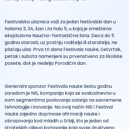
Festivalska ulaznica važi za jedan festivalski dan u
halama 3, 3A, kao i za halu 5, u kojoj je smeštena
eksplozivna Naučno-fantastična bina. Deca do 5
godina starosti, uz pratnju roditelja ili staratelja, ne
plaćaju ulaz. Prva tri dana Festivala nauke, četvrtak,
petak i subota namenjeni su prvenstveno za školske
posete, dok je nedelja Porodični dan.
Generalni sponzor Festivala nauke šestu godinu
zaredom je NIS, kompanija koja se svakodnevno u
svim segmentima poslovanja oslanja na savremene
tehnologije i inovacije. Na ovaj način NIS i Festival
nauke zajedno doprinose afirmaciji nauke i
obrazovanja kod mladih u Srbiji, što je jedan od
strateških ciljeva kompanije koja svoje društveno