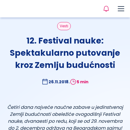
Vesti
12. Festival nauke:
Spektakularno putovanje
kroz Zemlju budućnosti
26.11.2018.
5 min
Četiri dana najveće naučne zabave u jedinstvenoj
Zemlji budućnosti obeležiće ovogodišnji Festival
nauke, dvanaesti po redu, koji se od 29. novembra
do 2. decembra održava na Beogradskom sajmu!