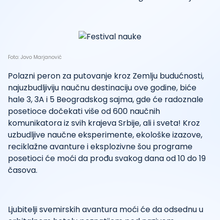
Foto: Jovo Marjanović
Polazni peron za putovanje kroz Zemlju budućnosti,
najuzbudljiviju naučnu destinaciju ove godine, biće
hale 3, 3A i 5 Beogradskog sajma, gde će radoznale
posetioce dočekati više od 600 naučnih
komunikatora iz svih krajeva Srbije, ali i sveta! Kroz
uzbudljive naučne eksperimente, ekološke izazove,
reciklažne avanture i eksplozivne šou programe
posetioci će moći da prođu svakog dana od 10 do 19
časova.
Ljubitelji svemirskih avantura moći će da odsednu u