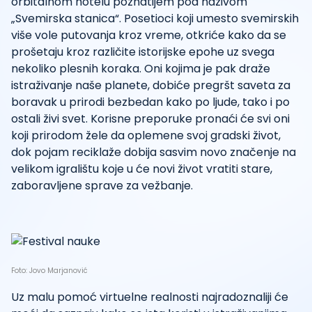
orbitalnom hotelu poznatijem pod nazivom
„Svemirska stanica“. Posetioci koji umesto svemirskih
više vole putovanja kroz vreme, otkriće kako da se
prošetaju kroz različite istorijske epohe uz svega
nekoliko plesnih koraka. Oni kojima je pak draže
istraživanje naše planete, dobiće pregršt saveta za
boravak u prirodi bezbedan kako po ljude, tako i po
ostali živi svet. Korisne preporuke pronaći će svi oni
koji prirodom žele da oplemene svoj gradski život,
dok pojam reciklaže dobija sasvim novo značenje na
velikom igralištu koje u će novi život vratiti stare,
zaboravljene sprave za vežbanje.
Foto: Jovo Marjanović
Uz malu pomoć virtuelne realnosti najradoznaliji će