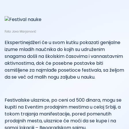
Foto: Jovo Marjanović
Ekspertinejdžeri će u svom kutku pokazati genijalne
izume mladih naučnika do kojih su udruženim
snagama došli na školskim časovima i vannastavnim
aktivnostima, dok će posebne postavke biti
osmišljene za najmlađe posetioce festivala, sa željom
da se već od malih nogu zaljube u nauku.
Festivalske ulaznice, po ceni od 500 dinara, mogu se
kupiti na Eventim prodajnim mestima u celoj Srbiji, a
tokom trajanja manifestacije, pored pomenutih
prodajnih mesta, ulaznice će moći da se kupe i na
samoj lokaciji – Beogradskom sajmu.