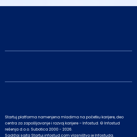
Startuj platforma namenjena mladima na početku karijere, deo
centra za zapošljavanje i razvoj karijere – Infostud. © Infostud
rešenja d.o.o. Subotica 2000 -
2026
.
Sadržaj sajta Startuj.infostud.com vlasništvo je Infostuda.