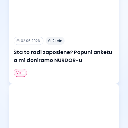
02.06.2026.
2 min
Šta to radi zaposlene? Popuni anketu
a mi doniramo NURDOR-u
Vesti