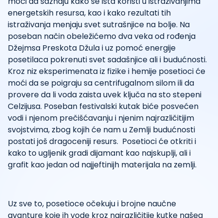
moći da saznaju kako se ista koristi u istraživanjima
energetskih resursa, kao i kako rezultati tih
istraživanja menjaju svet sutrašnjice na bolje. Na
poseban način obeležićemo dva veka od rođenja
Džejmsa Preskota Džula i uz pomoć energije
posetilaca pokrenuti svet sadašnjice ali i budućnosti.
Kroz niz eksperimenata iz fizike i hemije posetioci će
moći da se poigraju sa centrifugalnom silom ili da
provere da li voda zaista uvek ključa na sto stepeni
Celzijusa. Poseban festivalski kutak biće posvećen
vodi i njenom prečišćavanju i njenim najrazličitijim
svojstvima, zbog kojih će nam u Zemlji budućnosti
postati još dragoceniji resurs. Posetioci će otkriti i
kako to ugljenik gradi dijamant kao najskuplji, ali i
grafit kao jedan od najjeftinijh materijala na zemlji.
Uz sve to, posetioce očekuju i brojne naučne
avanture koje ih vode kroz najrazličitije kutke našeg