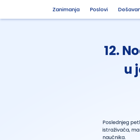
Zanimanja
Poslovi
Dešavan
12. N
u 
Poslednjeg pet
istraživača, man
naučnika.