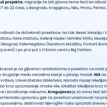
uS projekta
, migracije će biti glavna tema Noći istraživač
do 22 časa, u Beogradu, Kragujevcu, Nišu, Pirotu, Petnici, In
traživači će dočekivati posetioce, na čak deset lokacija, i t
tutu, Gete institutu, Galeriji nauke i tehnike SANU, Muzeju 
Beograd, Kalemegdanu (Savskom šetalištu, Fontani Bor
joj sceni) i po prvi put u tržnom centru Big Fashion.
cenat je na gljivama i antibioticima a posetioci ce imati p
to drugačije među narodima kad je u pitanju mozak.
Niš
na 
 tvrđava, Univerzitetska biblioteka, Narodni muzej i Medija
sao kroz upoznavanje rimske vile, lokalitet Medijana kroz
re i istraživanje vakuuma.
Kragujevac
je za osmu Noć ist
arheološku igraonicu gde će posetioci učestvovati na pr
opavanjima, dešifrovati hijeroglife i tako upoznati drevnu