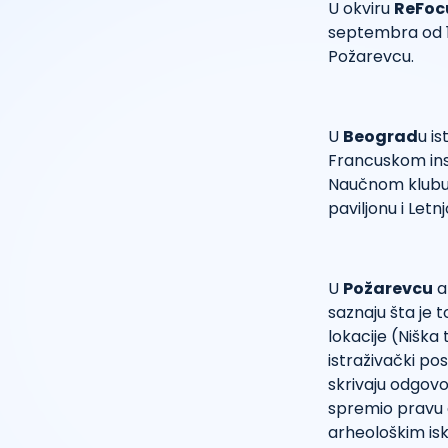
U okviru
ReFoc
septembra od 17 
Požarevcu.
U
Beograd
u is
Francuskom insti
Naučnom klubu 
paviljonu i Letn
U
Požarevcu
ak
saznaju šta je 
lokacije (Niška
istraživački po
skrivaju odgovo
spremio pravu 
arheološkim isk