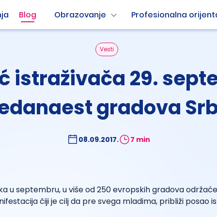
ja
Blog
Obrazovanje
Profesionalna orijent
Vesti
oć istraživača 29. sep
jedanaest gradova Srb
08.09.2017.
7 min
ka u septembru, u više od 250 evropskih gradova održaće 
ifestacija čiji je cilj da pre svega mladima, približi posao i