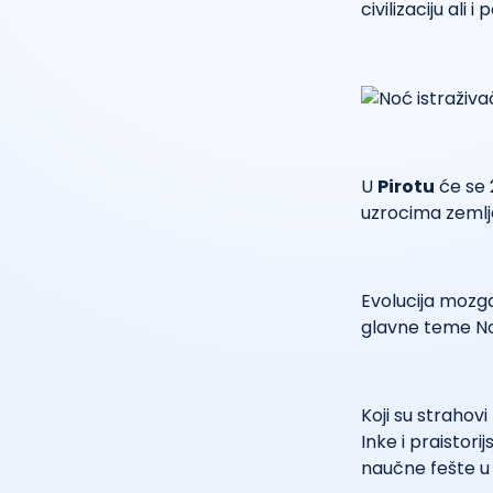
civilizaciju al
U
Pirotu
će se 
uzrocima zemljot
Evolucija mozga,
glavne teme No
Koji su strahovi
Inke i praistori
naučne fešte u