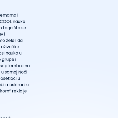
 temama i
e COOL nauke
m toga što se
v i
mo želeli da
traživačke
osi nauka u
e grupe i
u septembra na
” u samoj Noći
osetioci u
oći maskirani u
ukom” rekla je