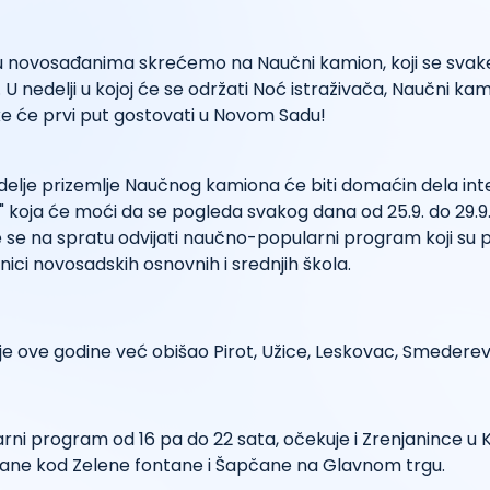
 novosađanima skrećemo na Naučni kamion, koji se svake
U nedelji u kojoj će se održati Noć istraživača, Naučni ka
e će prvi put gostovati u Novom Sadu!
elje prizemlje Naučnog kamiona će biti domaćin dela int
i" koja će moći da se pogleda svakog dana od 25.9. do 29.9
 se na spratu odvijati naučno-popularni program koji su p
nici novosadskih osnovnih i srednjih škola.
e ove godine već obišao Pirot, Užice, Leskovac, Smederevo
ni program od 16 pa do 22 sata, očekuje i Zrenjanince u
čane kod Zelene fontane i Šapčane na Glavnom trgu.