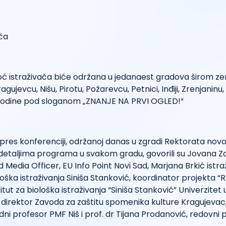
oć istraživača biće održana u jedanaest gradova širom ze
ujevcu, Nišu, Pirotu, Požarevcu, Petnici, Inđiji, Zrenjaninu,
 godine pod sloganom „ZNANJE NA PRVI OGLED!“
 pres konferenciji, održanoj danas u zgradi Rektorata no
 detaljima programa u svakom gradu, govorili su Jovana Zd
 Media Officer, EU Info Point Novi Sad, Marjana Brkić istr
ološka istraživanja Siniša Stanković, koordinator projekta 
titut za biološka istraživanja “Siniša Stanković” Univerzitet
 direktor Zavoda za zaštitu spomenika kulture Kragujevac
dni profesor PMF Niš i prof. dr Tijana Prodanović, redovni