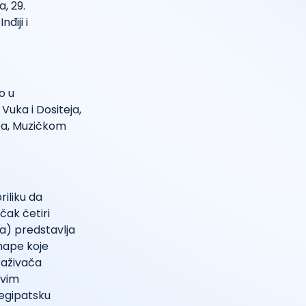
a, 29.
điji i
o u
Vuka i Dositeja,
ba, Muzičkom
riliku da
čak četiri
na) predstavlja
 mape koje
raživača
avim
 egipatsku