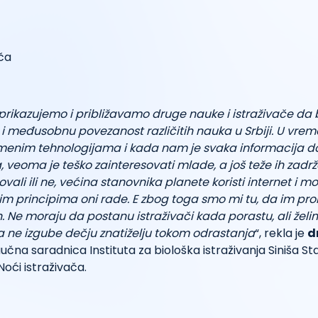
prikazujemo i približavamo druge nauke i istraživače da 
i i međusobnu povezanost različitih nauka u Srbiji. U vr
menim tehnologijama i kada nam je svaka informacija d
a, veoma je teško zainteresovati mlade, a još teže ih zad
vali ili ne, većina stanovnika planete koristi internet i mo
jim principima oni rade. E zbog toga smo mi tu, da im p
h. Ne moraju da postanu istraživači kada porastu, ali že
da ne izgube dečju znatiželju tokom odrastanja
“, rekla je
d
aučna saradnica Instituta za biološka istraživanja Siniša St
oći istraživača.