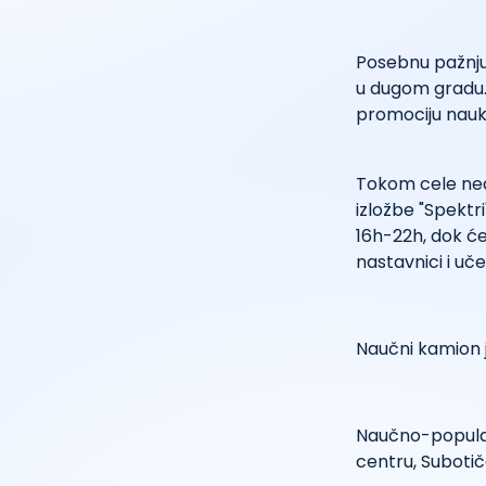
Posebnu pažnju
u dugom gradu. 
promociju nauk
Tokom cele ned
izložbe "Spektr
16h-22h, dok će
nastavnici i uče
Naučni kamion j
Naučno-popular
centru, Suboti