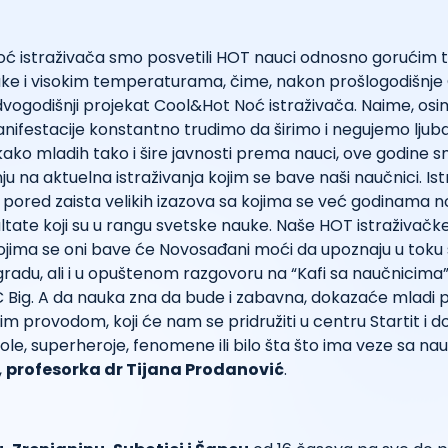
oć istraživača smo posvetili HOT nauci odnosno gorućim
auke i visokim temperaturama, čime, nakon prošlogodišnj
vogodišnji projekat Cool&Hot Noć istraživača. Naime, osi
ifestacije konstantno trudimo da širimo i negujemo ljuba
kako mladih tako i šire javnosti prema nauci, ove godine s
 na aktuelna istraživanja kojim se bave naši naučnici. Is
, i pored zaista velikih izazova sa kojima se već godinama n
zultate koji su u rangu svetske nauke. Naše HOT istraživačk
jima se oni bave će Novosađani moći da upoznaju u tok
radu, ali i u opuštenom razgovoru na “Kafi sa naučnicima
C Big. A da nauka zna da bude i zabavna, dokazaće mladi p
im provodom, koji će nam se pridružiti u centru Startit i d
ole, superheroje, fenomene ili bilo šta što ima veze sa na
,
profesorka dr Tijana Prodanović
.