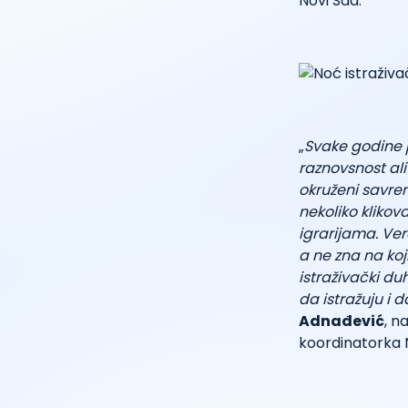
Novi Sad.
„
Svake godine 
raznovsnost al
okruženi savre
nekoliko klikov
igrarijama. Vero
a ne zna na ko
istraživački du
da istražuju i 
Adnađević
, n
koordinatorka N