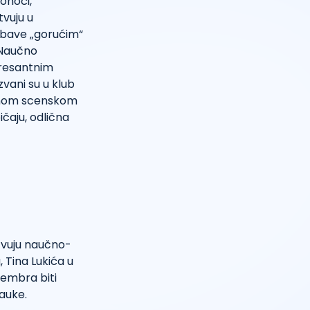
onoći,
tvuju u
i bave „gorućim“
 Naučno
teresantnim
vani su u klub
elnom scenskom
čaju, odlična
tvuju naučno-
Tina Lukića u
tembra biti
auke.