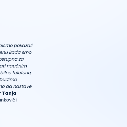
bismo pokazali
emenu kada smo
ostupna za
ržati naučnim
bilne telefone,
robudimo
limo da nastave
r Tanja
anković i