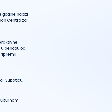
 godine nalazi
mion Centra za
eraktivne
. u periodu od
ripremili
 i Suboticu.
 Kulturnom