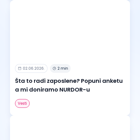
02.06.2026.
2 min
Šta to radi zaposlene? Popuni anketu
a mi doniramo NURDOR-u
Vesti