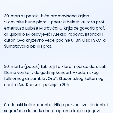
30. marta (petak) biće promovisana knjiga
“Komitske bune plam – poetski belezi”, autora prof.
emeritusa Ljubiše Mitrovića. O knjizi će govoriti prof.
dr Ljubinko Milosavljević i Aleksa Popović, istoričar i
autor. Ovo književno veče počinje u 18h, u sali SKC-a,
Šumatovčka bb III sprat.
30. marta (petak) ljubitelji folklora moći će da, u sali
Doma vojske, vide godišnji koncert Akademskog
folklornog ansambla „Oro“, Studentskog kulturnog
centra Niš. Koncert počinje u 20h.
Studenski kulturni centar Niš je pozvao sve studente i
sugrađane da budu deo programa koji su njegovi