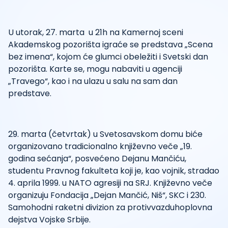
U utorak, 27. marta u 21h na Kamernoj sceni
Akademskog pozorišta igraće se predstava „Scena
bez imena“, kojom će glumci obeležiti i Svetski dan
pozorišta. Karte se, mogu nabaviti u agenciji
„Travego“, kao i na ulazu u salu na sam dan
predstave.
29. marta (četvrtak) u Svetosavskom domu biće
organizovano tradicionalno književno veče „19.
godina sećanja“, posvećeno Dejanu Mančiću,
studentu Pravnog fakulteta koji je, kao vojnik, stradao
4. aprila 1999. u NATO agresiji na SRJ. Književno veče
organizuju Fondacija „Dejan Mančić, Niš“, SKC i 230.
Samohodni raketni divizion za protivvazduhoplovna
dejstva Vojske Srbije.