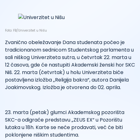
Foto: FB/Univerzitet u Nišu
Zvanično obeležavanje Dana studenata počeo je
tradicionanom sednicom Studentskog parlamenta u
sali niškog Univerziteta sutra, u četvrtak 22. marta u
12 časova, gde će nastupiti Akademski ženski hor SKC
Niš. 22. marta (četvrtak) u holu Univerziteta biće
postavljena izložba „Religija bakra“, autora Danijela
Joakimovskog. Izložba je otvorena do 02. aprila.
23. marta (petak) glumci Akademskog pozorišta
SKC-a odigraće predstavu „ZEUS EX“ u Pozorištu
lutaka u 18h. Karte se neće prodavati, već će biti
poklonjene niškim studentima.