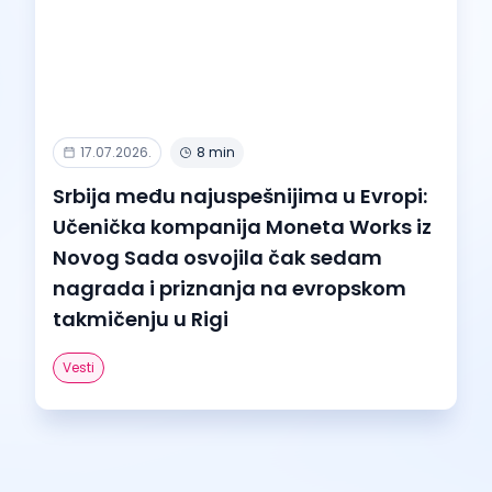
17.07.2026.
8 min
Srbija među najuspešnijima u Evropi:
Učenička kompanija Moneta Works iz
Novog Sada osvojila čak sedam
nagrada i priznanja na evropskom
takmičenju u Rigi
Vesti