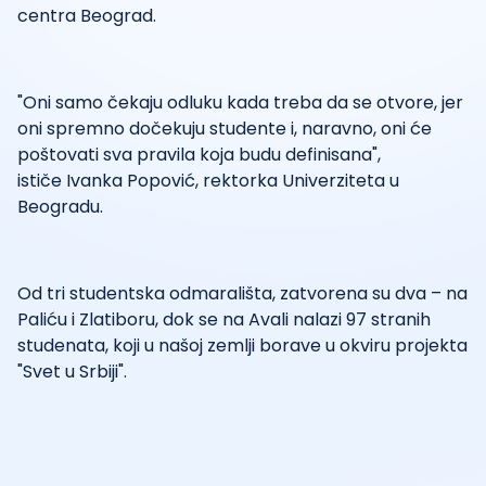
centra Beograd.
"Oni samo čekaju odluku kada treba da se otvore, jer
oni spremno dočekuju studente i, naravno, oni će
poštovati sva pravila koja budu definisana",
ističe Ivanka Popović, rektorka Univerziteta u
Beogradu.
Od tri studentska odmarališta, zatvorena su dva – na
Paliću i Zlatiboru, dok se na Avali nalazi 97 stranih
studenata, koji u našoj zemlji borave u okviru projekta
"Svet u Srbiji".