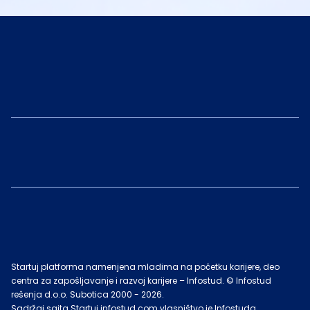
Startuj platforma namenjena mladima na početku karijere, deo
centra za zapošljavanje i razvoj karijere – Infostud. © Infostud
rešenja d.o.o. Subotica 2000 -
2026
.
Sadržaj sajta Startuj.infostud.com vlasništvo je Infostuda.