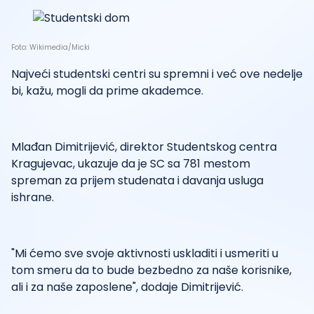
Foto: Wikimedia/Micki
Najveći studentski centri su spremni i već ove nedelje
bi, kažu, mogli da prime akademce.
Mlađan Dimitrijević, direktor Studentskog centra
Kragujevac, ukazuje da je SC sa 781 mestom
spreman za prijem studenata i davanja usluga
ishrane.
"Mi ćemo sve svoje aktivnosti uskladiti i usmeriti u
tom smeru da to bude bezbedno za naše korisnike,
ali i za naše zaposlene", dodaje Dimitrijević.