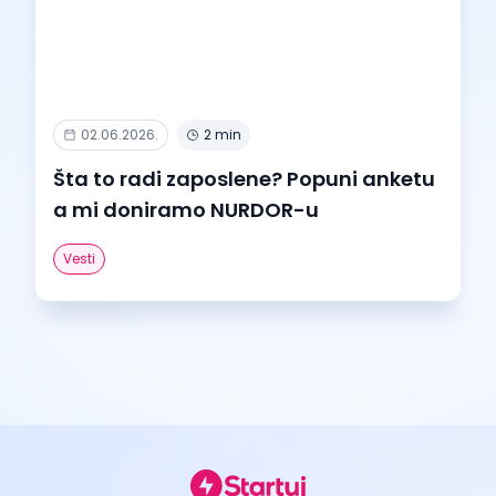
02.06.2026.
2 min
Šta to radi zaposlene? Popuni anketu
a mi doniramo NURDOR-u
Vesti