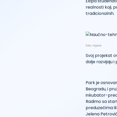
Ekipa studenata
realnosti koji,
tradicionalnih.
Foto: ntpark
Svoj projekat ovi
dalje razvijaju
Park je osnovan
Beogradu, i pru
inkubator-predu
Radimo sa start
preduzećima ili
Jelena Petrović