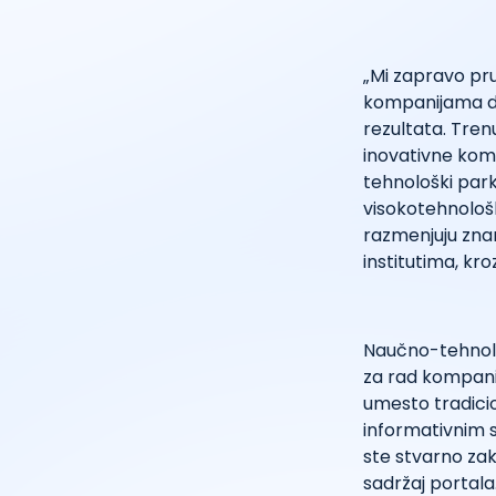
„Mi zapravo pru
kompanijama da 
rezultata. Tren
inovativne kom
tehnološki par
visokotehnološk
razmenjuju znan
institutima, kro
Naučno-tehnološ
za rad kompanij
umesto tradicio
informativnim s
ste stvarno zak
sadržaj portala