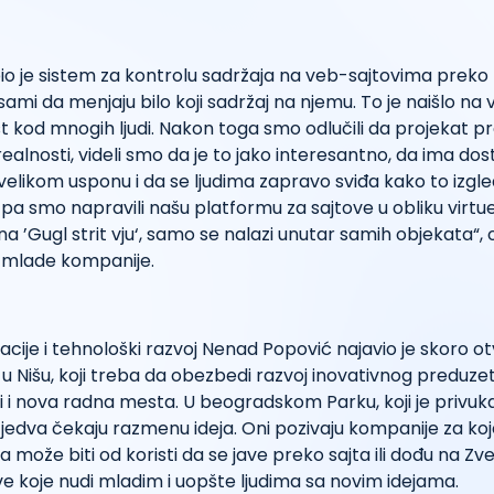
bio je sistem za kontrolu sadržaja na veb-sajtovima preko 
sami da menjaju bilo koji sadržaj na njemu. To je naišlo na 
t kod mnogih ljudi. Nakon toga smo odlučili da projekat p
 realnosti, videli smo da je to jako interesantno, da ima do
u velikom usponu i da se ljudima zapravo sviđa kako to izgl
a smo napravili našu platformu za sajtove u obliku virtue
i na ’Gugl strit vju‘, samo se nalazi unutar samih objekata“,
e mlade kompanije.
vacije i tehnološki razvoj Nenad Popović najavio je skoro 
u Nišu, koji treba da obezbedi razvoj inovativnog preduz
i i nova radna mesta. U beogradskom Parku, koji je privuk
, jedva čekaju razmenu ideja. Oni pozivaju kompanije za ko
može biti od koristi da se jave preko sajta ili dođu na Zv
ove koje nudi mladim i uopšte ljudima sa novim idejama.