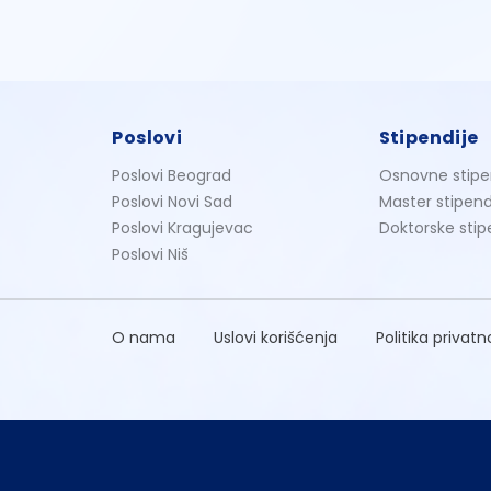
Poslovi
Stipendije
Poslovi Beograd
Osnovne stipe
Poslovi Novi Sad
Master stipend
Poslovi Kragujevac
Doktorske stip
Poslovi Niš
O nama
Uslovi korišćenja
Politika privatn