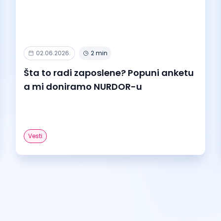
02.06.2026.
2 min
Šta to radi zaposlene? Popuni anketu
a mi doniramo NURDOR-u
Vesti