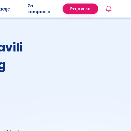
Za
acija
Prijavi se
kompanije
vili
g