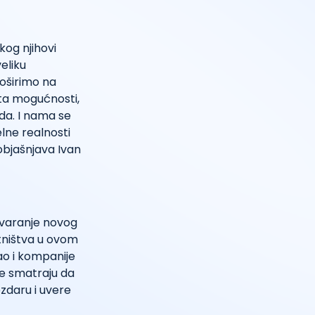
kog njihovi
veliku
roširimo na
sta mogućnosti,
eda. I nama se
lne realnosti
 objašnjava Ivan
otvaranje novog
etništva u ovom
ao i kompanije
je smatraju da
ezdaru i uvere