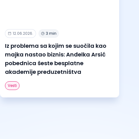
12.06.2026.
3 min
Iz problema sa kojim se suočila kao
majka nastao biznis: Anđelka Arsić
pobednica šeste besplatne
akademije preduzetništva
Vesti