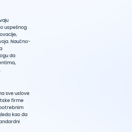
vaju
 do uspešnog
ovacije,
voja. Naučno-
a
mogu da
entima,
.
ma sve uslove
ntske firme
m potrebnim
zgleda kao da
tandardni