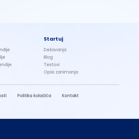
Startuj
ndije
Dešavanja
ije
Blog
endije
Testovi
Opisi zanimanja
osti
Politika kolačića
Kontakt