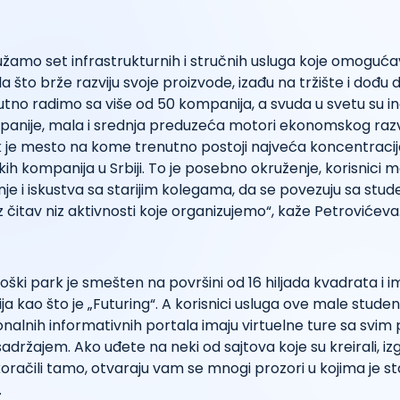
žamo set infrastrukturnih i stručnih usluga koje omoguća
što brže razviju svoje proizvode, izađu na tržište i dođu
utno radimo sa više od 50 kompanija, a svuda u svetu su in
panije, mala i srednja preduzeća motori ekonomskog raz
k je mesto na kome trenutno postoji najveća koncentracij
ih kompanija u Srbiji. To je posebno okruženje, korisnici 
je i iskustva sa starijim kolegama, da se povezuju sa stud
z čitav niz aktivnosti koje organizujemo“, kaže Petrovićeva
ki park je smešten na površini od 16 hiljada kvadrata i i
a kao što je „Futuring“. A korisnici usluga ove male stude
nalnih informativnih portala imaju virtuelne ture sa svi
adržajem. Ako uđete na neki od sajtova koje su kreirali, i
oračili tamo, otvaraju vam se mnogi prozori u kojima je s
.