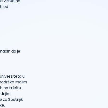
va virtuelne
ti od
 način da je
niverziteta u
e podrška malim
 na tržištu.
ednjim
e za Sputnjik
ke.