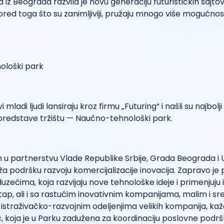
 iz Beograda razvila je novu generaciju futurističkih sajto
 pored toga što su zanimljiviji, pružaju mnogo više mogućnos
 mladi ljudi lansiraju kroz firmu „Futuring“ i našli su najbolji
 i predstave tržištu — Naučno-tehnološki park.
 u partnerstvu Vlade Republike Srbije, Grada Beograda i U
ža podršku razvoju komercijalizacije inovacija. Zapravo j
zećima, koja razvijaju nove tehnološke ideje i primenjuju ih
ap, ali i sa rastućim inovativnim kompanijama, malim i sr
 istraživačko-razvojnim odeljenjima velikih kompanija, kaž
, koja je u Parku zadužena za koordinaciju poslovne podrš