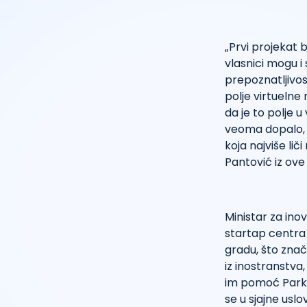
„Prvi projekat 
vlasnici mogu i 
prepoznatljivos
polje virtuelne
da je to polje 
veoma dopalo, p
koja najviše lič
Pantović iz ov
Ministar za ino
startap centra 
gradu, što znač
iz inostranstva
im pomoć Parka 
se u sjajne usl