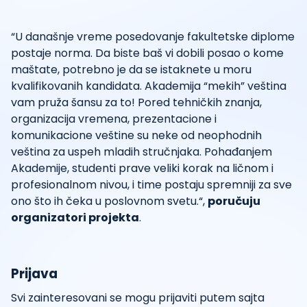
“U današnje vreme posedovanje fakultetske diplome
postaje norma. Da biste baš vi dobili posao o kome
maštate, potrebno je da se istaknete u moru
kvalifikovanih kandidata. Akademija “mekih” veština
vam pruža šansu za to! Pored tehničkih znanja,
organizacija vremena, prezentacione i
komunikacione veštine su neke od neophodnih
veština za uspeh mladih stručnjaka. Pohađanjem
Akademije, studenti prave veliki korak na ličnom i
profesionalnom nivou, i time postaju spremniji za sve
ono što ih čeka u poslovnom svetu.“,
poručuju
organizatori projekta
.
Prijava
Svi zainteresovani se mogu prijaviti putem sajta