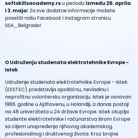
softskillsacademy.rs
u periodu
između 26. aprila
i 3. maja
! Za sve dodatne informacije možete
posetiti našu Facebook i Instagram stranicu
SSA_Belgrade!
O Udruženju studenata elektrotehnike Evrope -
Istek
Udruženje studenata elektrotehnike Evrope - Istek
(EESTEC) predstavlja apolitičnu, nevladinu i
neprofitnu volontersku organizaciju. Istek je osnovan
1986. godine u Ajdhovenu, u Holandiji, a danas postoji
na 48 univerziteta u 24 države Evrope. Istek okuplja
studente elektrotehnike i računarstva širom Evrope
sa ciljem unapređenja njihovog akademskog,
profesionalnog i društvenog života. Kroz brojne