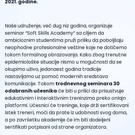
2021. godine.
Naše udruženje, već dug niz godina, organizuje
seminar “Soft Skills Academy” sa ciljem da
ambicioznim studentima pruži priliku da poboljšaju
neophodne profesionalne veštine koje ne dotičemo
tokom formalnog obrazovanja. Kako zbog trenutne
epidemiološke situacije nismo u mogućnosti da se
okupimo uživo, jedanaest godina tradicije
nastavljamo uz pomoć modernih sredstava
komunikacije. Tokom
trodnevnog seminara 30
odabranih učesnika
će biti u prilici da prisustvuje
edukativnim i interaktivnim treninzima preko onlajn
platformi. Učesnici će treninge, koje drži sertifikovani
Istek treneri, moći da prate iz udobnosti svog doma,
a po završetku akademije će im biti dodeljeni
sertifikati potpisani od strane organizatora.