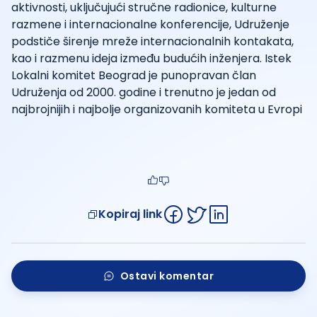
aktivnosti, uključujući stručne radionice, kulturne
razmene i internacionalne konferencije, Udruženje
podstiče širenje mreže internacionalnih kontakata,
kao i razmenu ideja između budućih inženjera. Istek
Lokalni komitet Beograd je punopravan član
Udruženja od 2000. godine i trenutno je jedan od
najbrojnijih i najbolje organizovanih komiteta u Evropi
Kopiraj link
Ostavi komentar