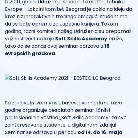
U 2010. godini Udruženje studenata elektrotehnike
Evrope - Lokalni komitet Beograd je došlo na ideju da
kroz niz interaktivnih treninga omogući studentima
da se bolje opreme za uspešnu karijeru. Tokom
godina, razni komiteti našeg Udruženja su prepoznali
važnost veština koje
Soft Skills Academy
pruža,
tako da se danas ovaj seminar održava u
18
evropskih gradova
.
Sa zadovoljstvom Vas obaveštavamo da se i ove
godine organizuje besplatan seminar ličnih i
profesionalnih veština „Soft Skills Academy“ za sve
zainteresovane studente, u digitalnom izdanju!
Seminar se održava u periodu
od 14. do 16. maja