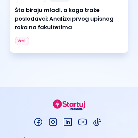
Šta biraju mladi, a koga traže
poslodavci: Analiza prvog upisnog
roka na fakultetima
Vesti