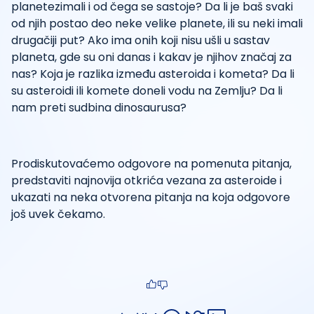
planetezimali i od čega se sastoje? Da li je baš svaki
od njih postao deo neke velike planete, ili su neki imali
drugačiji put? Ako ima onih koji nisu ušli u sastav
planeta, gde su oni danas i kakav je njihov značaj za
nas? Koja je razlika između asteroida i kometa? Da li
su asteroidi ili komete doneli vodu na Zemlju? Da li
nam preti sudbina dinosaurusa?
Prodiskutovaćemo odgovore na pomenuta pitanja,
predstaviti najnovija otkrića vezana za asteroide i
ukazati na neka otvorena pitanja na koja odgovore
još uvek čekamo.