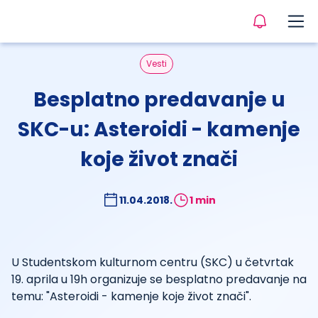
Vesti
Besplatno predavanje u
SKC-u: Asteroidi - kamenje
koje život znači
11.04.2018.
1 min
U Studentskom kulturnom centru (SKC) u četvrtak
19. aprila u 19h organizuje se besplatno predavanje na
temu: "Asteroidi - kamenje koje život znači".