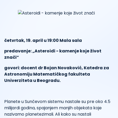
četvrtak, 19. april u 19:00 Mala sala
predavanje:
„Asteroidi - kamenje koje život
znači
“
govori:
docent dr Bojan Novaković, Katedra za
Astronomiju Matematičkog fakulteta
Univerziteta u Beogradu.
Planete u Sunčevom sistemu nastale su pre oko 4.5
milijardi godina, spajanjem manjih objekata koje
nazivamo planetezimali. Ali kako su nastali