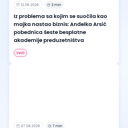
12.06.2026.
3 min
Iz problema sa kojim se suočila kao
majka nastao biznis: Anđelka Arsić
pobednica šeste besplatne
akademije preduzetništva
Vesti
07.08.2026.
7 min