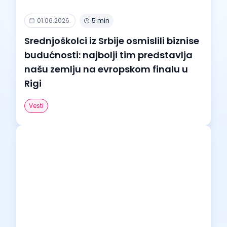
01.06.2026.
5 min
Srednjoškolci iz Srbije osmislili biznise
budućnosti: najbolji tim predstavlja
našu zemlju na evropskom finalu u
Rigi
Vesti