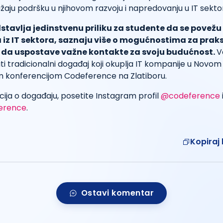
aju podršku u njihovom razvoju i napredovanju u IT sekto
stavlja jedinstvenu priliku za studente da se povežu
z IT sektora, saznaju više o mogućnostima za praks
e da uspostave važne kontakte za svoju budućnost.
V
i tradicionalni događaj koji okuplja IT kompanije u Novom
 konferencijom Codeference na Zlatiboru.
cija o događaju, posetite Instagram profil
@codeference
erence
.
Kopiraj 
Ostavi komentar