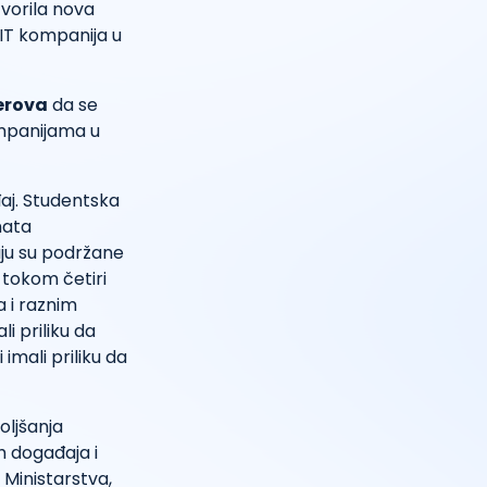
tvorila nova
 IT kompanija u
erova
da se
ompanijama u
aj. Studentska
nata
ju su podržane
 tokom četiri
a i raznim
i priliku da
mali priliku da
oljšanja
h događaja i
 Ministarstva,