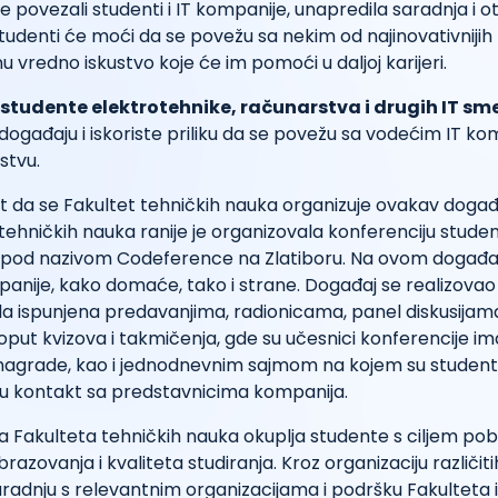
e povezali studenti i IT kompanije, unapredila saradnja i o
udenti će moći da se povežu sa nekim od najinovativnijih
nu vredno iskustvo koje će im pomoći u daljoj karijeri.
studente elektrotehnike, računarstva i drugih IT sm
ogađaju i iskoriste priliku da se povežu sa vodećim IT k
nstvu.
ut da se Fakultet tehničkih nauka organizuje ovakav događ
 tehničkih nauka ranije je organizovala konferenciju stude
 pod nazivom Codeference na Zlatiboru. Na ovom događa
mpanije, kako domaće, tako i strane. Događaj se realizovao
ila ispunjena predavanjima, radionicama, panel diskusijam
put kvizova i takmičenja, gde su učesnici konferencije imal
agrade, kao i jednodnevnim sajmom na kojem su studenti i
 u kontakt sa predstavnicima kompanija.
a Fakulteta tehničkih nauka okuplja studente s ciljem pob
azovanja i kvaliteta studiranja. Kroz organizaciju različiti
saradnju s relevantnim organizacijama i podršku Fakulteta i