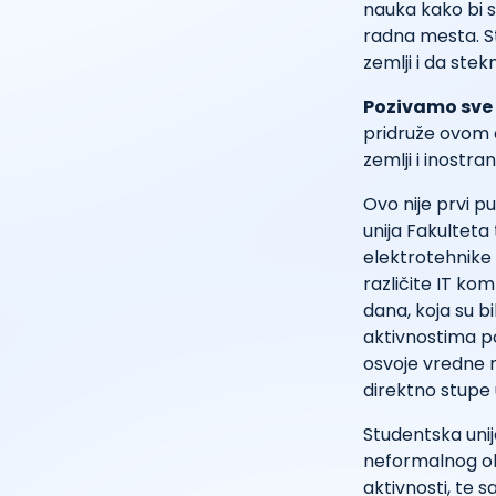
nauka kako bi s
radna mesta. St
zemlji i da stek
Pozivamo sve 
pridruže ovom d
zemlji i inostra
Ovo nije prvi p
unija Fakulteta
elektrotehnike
različite IT ko
dana, koja su b
aktivnostima po
osvoje vredne n
direktno stupe
Studentska unij
neformalnog obr
aktivnosti, te 