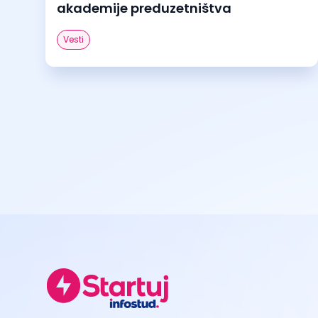
akademije preduzetništva
Vesti