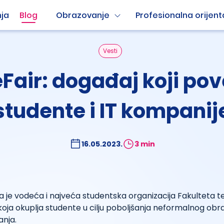
ja
Blog
Obrazovanje
Profesionalna orijent
Vesti
Fair: događaj koji pov
studente i IT kompanij
16.05.2023.
3 min
a je vodeća i najveća studentska organizacija Fakulteta t
ja okuplja studente u cilju poboljšanja neformalnog obra
anja.