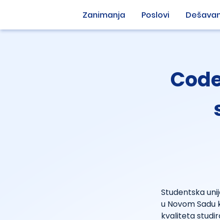
Zanimanja
Poslovi
Dešavan
Code
Studentska unij
u Novom Sadu ko
kvaliteta studir