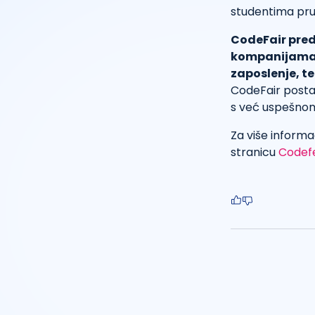
studentima pruž
CodeFair pred
kompanijama i
zaposlenje, t
CodeFair postat
s već uspešnom
Za više informa
stranicu
Codef