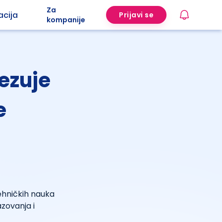
Za
acija
Prijavi se
kompanije
ezuje
e
ehničkih nauka
zovanja i