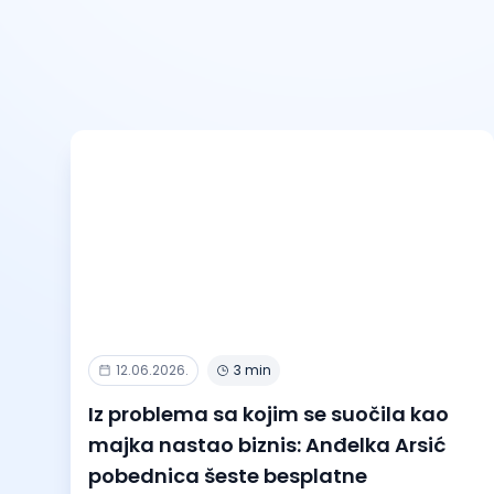
12.06.2026.
3 min
Iz problema sa kojim se suočila kao
majka nastao biznis: Anđelka Arsić
pobednica šeste besplatne