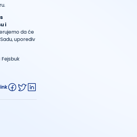
ru.
 s
u i
erujemo da će
 Sadu, uporediv
i Fejsbuk
link