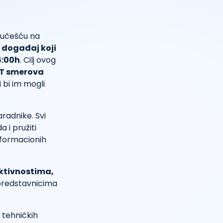
 učešću na
 događaj koji
6:00h
. Cilj ovog
IT smerova
 bi im mogli
aradnike. Svi
a i pružiti
nformacionih
ktivnostima,
a predstavnicima
 tehničkih