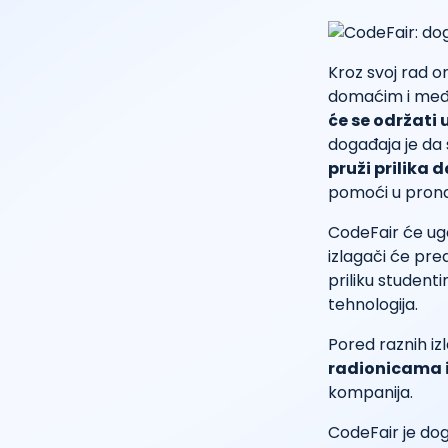
Kroz svoj rad 
domaćim i među
će se održati 
događaja je da
pruži prilika
pomoći u pronal
CodeFair će ugos
izlagači će pred
priliku student
tehnologija.
Pored raznih iz
radionicama 
kompanija.
CodeFair je dog