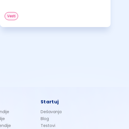
Vesti
Startuj
ndije
Dešavanja
ije
Blog
endije
Testovi