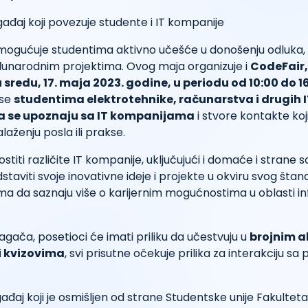
omogućuje studentima aktivno učešće u donošenju odluka,
narodnim projektima. Ovog maja organizuje i
CodeFair,
u sredu, 17. maja 2023. godine, u periodu od 10:00 do 1
 se
studentima elektrotehnike, računarstva i drugih 
 da se upoznaju sa IT kompanijama
i stvore kontakte koji
aženju posla ili prakse.
titi različite IT kompanije, uključujući i domaće i strane s
staviti svoje inovativne ideje i projekte u okviru svog štand
ima da saznaju više o karijernim mogućnostima u oblasti i
lagača, posetioci će imati priliku da učestvuju u
brojnim a
i kvizovima
, svi prisutne očekuje prilika za interakciju s
ađaj koji je osmišljen od strane Studentske unije Fakulteta