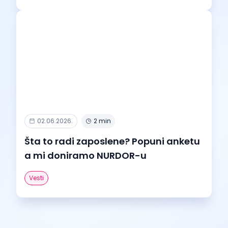
02.06.2026.
2 min
Šta to radi zaposlene? Popuni anketu
a mi doniramo NURDOR-u
Vesti