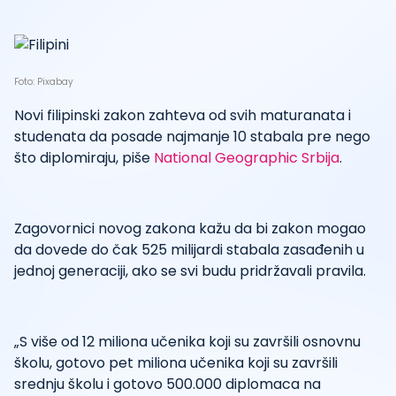
Foto: Pixabay
Novi filipinski zakon zahteva od svih maturanata i
studenata da posade najmanje 10 stabala pre nego
što diplomiraju, piše
National Geographic Srbija
.
Zagovornici novog zakona kažu da bi zakon mogao
da dovede do čak 525 milijardi stabala zasađenih u
jednoj generaciji, ako se svi budu pridržavali pravila.
„S više od 12 miliona učenika koji su završili osnovnu
školu, gotovo pet miliona učenika koji su završili
srednju školu i gotovo 500.000 diplomaca na