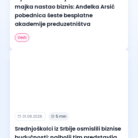
majka nastao biznis: Anđelka Arsić
pobednica šeste besplatne
akademije preduzetništva
Vesti
01.06.2026.
5 min
Srednjoškolci iz Srbije osmislili biznise
budućnosti: najbolji tim predstavlja