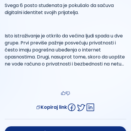
Svega 6 posto studenata je pokušalo da sačuva
digitalni identitet svojih prijatelja.
Isto istraživanje je otkrilo da većina ljudi spada u dve
grupe. Prvi previše pažnje posvećuju privatnosti i
često imaju pogrešna ubeđenja o internet
opasnostima. Drugi, nasuprot tome, skoro da uopšte
ne vode računa o privatnosti i bezbednosti na netu…
Kopiraj link