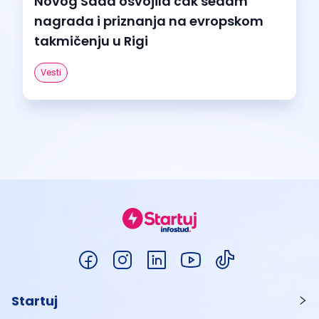
Novog Sada osvojila čak sedam
nagrada i priznanja na evropskom
takmičenju u Rigi
Vesti
Startuj