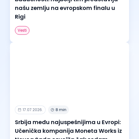
našu zemlju na evropskom finalu u
Rigi
Vesti
17.07.2026.
8 min
Srbija među najuspešnijima u Evropi:
Učenička kompanija Moneta Works iz