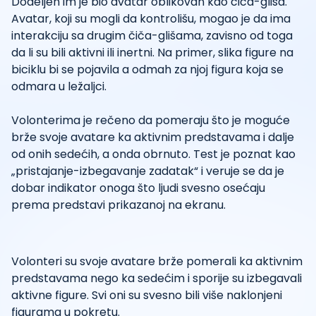
Dodeljen im je bio avatar oblikovan kao čiča-gliša.
Avatar, koji su mogli da kontrolišu, mogao je da ima
interakciju sa drugim čiča-glišama, zavisno od toga
da li su bili aktivni ili inertni. Na primer, slika figure na
biciklu bi se pojavila a odmah za njoj figura koja se
odmara u ležaljci.
Volonterima je rečeno da pomeraju što je moguće
brže svoje avatare ka aktivnim predstavama i dalje
od onih sedećih, a onda obrnuto. Test je poznat kao
„pristajanje-izbegavanje zadatak“ i veruje se da je
dobar indikator onoga što ljudi svesno osećaju
prema predstavi prikazanoj na ekranu.
Volonteri su svoje avatare brže pomerali ka aktivnim
predstavama nego ka sedećim i sporije su izbegavali
aktivne figure. Svi oni su svesno bili više naklonjeni
figurama u pokretu.