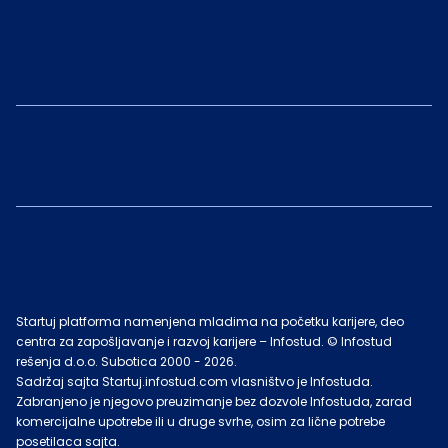
Startuj platforma namenjena mladima na početku karijere, deo
centra za zapošljavanje i razvoj karijere – Infostud. © Infostud
rešenja d.o.o. Subotica 2000 -
2026
.
Sadržaj sajta Startuj.infostud.com vlasništvo je Infostuda.
Zabranjeno je njegovo preuzimanje bez dozvole Infostuda, zarad
komercijalne upotrebe ili u druge svrhe, osim za lične potrebe
posetilaca sajta.