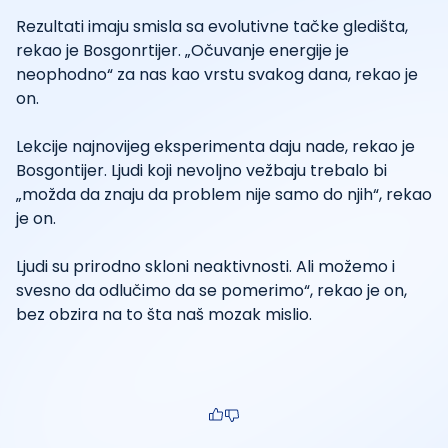
Rezultati imaju smisla sa evolutivne tačke gledišta,
rekao je Bosgonrtijer. „Očuvanje energije je
neophodno“ za nas kao vrstu svakog dana, rekao je
on.
Lekcije najnovijeg eksperimenta daju nade, rekao je
Bosgontijer. Ljudi koji nevoljno vežbaju trebalo bi
„možda da znaju da problem nije samo do njih“, rekao
je on.
Ljudi su prirodno skloni neaktivnosti. Ali možemo i
svesno da odlučimo da se pomerimo“, rekao je on,
bez obzira na to šta naš mozak mislio.