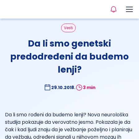
Vesti
Da li smo genetski
predodređeni da budemo
lenji?
29.10.2018.
3 min
Da li smo rođeni da budemo lenji? Nova neurološka
studija pokazuje da verovatno jesmo. Pokazala je da
čak i kad ljudi znaju da je vežbanje poželjno i planiraju
da vežbaju, određeni signali u njihovom mozgu ih