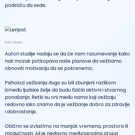
podstiču da sede.
Foto: Pexels
Autori studije nadaju se da će nam razumevanje kako
naš mozak potkopava naše planove da vežbamo
obnoviti motivaciju da se pokrenemo.
Psiholozi vežbanja dugo su bili zbunjeni razlikom
između ljudske želje da budu fizički aktivni i stvarnog
ponašanja. Retki su oni među nama koji vežbaju
redovno iako znamo da je vežbanje dobro za zdravlje
i dobrostanje.
Obično se izvlačimo na manjak vremena, prostora ili
mogućnosti. Ali je nedavno međunarodna grupa