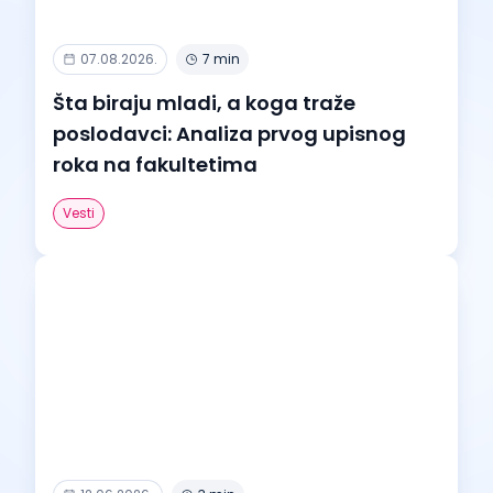
07.08.2026.
7 min
Šta biraju mladi, a koga traže
poslodavci: Analiza prvog upisnog
roka na fakultetima
Vesti