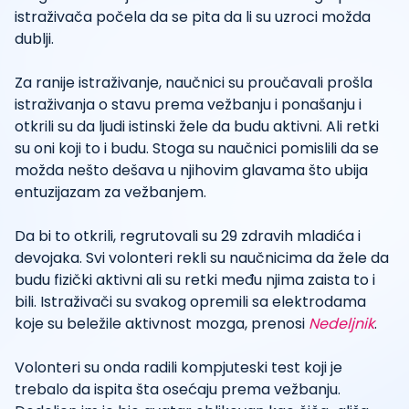
istraživača počela da se pita da li su uzroci možda
dublji.
Za ranije istraživanje, naučnici su proučavali prošla
istraživanja o stavu prema vežbanju i ponašanju i
otkrili su da ljudi istinski žele da budu aktivni. Ali retki
su oni koji to i budu. Stoga su naučnici pomislili da se
možda nešto dešava u njihovim glavama što ubija
entuzijazam za vežbanjem.
Da bi to otkrili, regrutovali su 29 zdravih mladića i
devojaka. Svi volonteri rekli su naučnicima da žele da
budu fizički aktivni ali su retki među njima zaista to i
bili. Istraživači su svakog opremili sa elektrodama
koje su beležile aktivnost mozga, prenosi
Nedeljnik
.
Volonteri su onda radili kompjuteski test koji je
trebalo da ispita šta osećaju prema vežbanju.