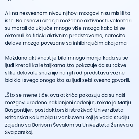
Ali na nesvesnom nivou njihovi mozgovi nisu mislili to
isto. Na osnovu čitanja moždane aktivnosti, volonteri
su morali da uključe mnogo više mozga kako bi se
okrenuli ka fizički aktivnim predstavama, naročito
delove mozga povezane sa inhibirajućim akcijama.
Moždana aktivnost je bila mnogo manja kada su se
ljudi kretali ka ležaljkama što pokazuje da su takve
slike delovale snažnije na njih od predstava vožne
bicikla i svega onoga što su ljudi sebi svesno govorili.
„Što se mene tiče, ova otkrića pokazuju da su naši
mozgovi urođeno naklonjeni sedenju“, rekao je Matju
Bosgontijer, postdoktorski istraživač Univerziteta
Britanska Kolumbija u Vankuveru koji je vodio studiju
zajedno sa Borisom Ševalom sa Univeziteta Ženeva u
Švajcarskoj.