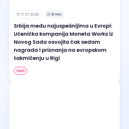
17.07.2026.
8 min
Srbija među najuspešnijima u Evropi:
Učenička kompanija Moneta Works iz
Novog Sada osvojila čak sedam
nagrada i priznanja na evropskom
takmičenju u Rigi
Vesti