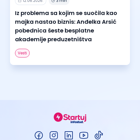
12.06.2026.
3 min
Iz problema sa kojim se suočila kao
majka nastao biznis: Anđelka Arsić
pobednica šeste besplatne
akademije preduzetništva
Vesti