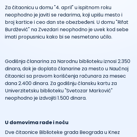
Za čitaonicu u domu "4. april" u ispitnom roku
neophodno je javiti se redarima, koji upišu mesto i
broj kartice i ceo dan ste obezbeđeni. U domu "Rifat
Burdžević" na Zvezdari neophodno je uvek kod sebe
imati propusnicu kako bi se nesmetano učilo.
Godišnja članarina za Narodnu biblioteku iznosi 2.350
dinara, dok je doplata članarine za mesto u Naučnoj
čitaonici sa pravom korišćenja računara za mesec
dana 2.400 dinara. Za godišnju člansku kartu za
Univerzitetsku biblioteku "Svetozar Marković"
neophodno je izdvojiti 1.500 dinara.
U domovima rade i noću
Dve čitaonice Biblioteke grada Beograda u Knez