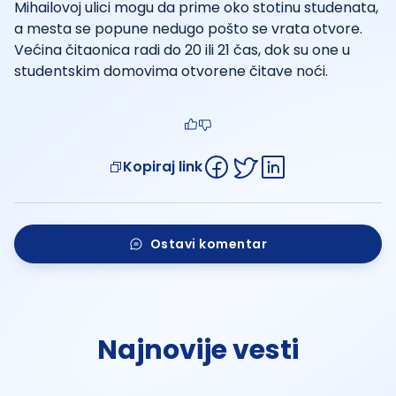
Mihailovoj ulici mogu da prime oko stotinu studenata,
a mesta se popune nedugo pošto se vrata otvore.
Većina čitaonica radi do 20 ili 21 čas, dok su one u
studentskim domovima otvorene čitave noći.
Kopiraj link
Ostavi komentar
Najnovije vesti