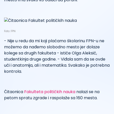
Foto: FPN
- Nije u redu da mi koji plaćamo školarinu FPN-u ne
možemo da nađemo slobodno mesto jer dolaze
kolege sa drugih fakulteta - ističe Olga Aleksić,
studentkinja druge godine. - Viđala sam da se ovde
uči i anatomija, ali i matematika. Svakako je potrebna
kontrola.
Čitaonica
Fakulteta političkih nauka
nalazi se na
petom spratu zgrade i raspolaže sa 160 mesta.