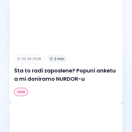
02.06.2026.
2 min
Šta to radi zaposlene? Popuni anketu
a mi doniramo NURDOR-u
Vesti