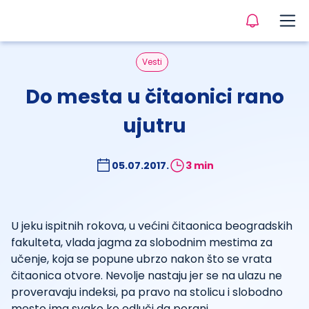
Vesti
Do mesta u čitaonici rano
ujutru
05.07.2017.
3 min
U jeku ispitnih rokova, u većini čitaonica beogradskih
fakulteta, vlada jagma za slobodnim mestima za
učenje, koja se popune ubrzo nakon što se vrata
čitaonica otvore. Nevolje nastaju jer se na ulazu ne
proveravaju indeksi, pa pravo na stolicu i slobodno
mesto ima svako ko odluči da porani.