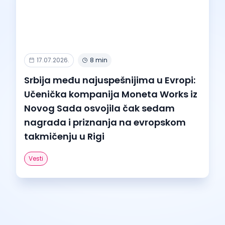
17.07.2026.
8 min
Srbija među najuspešnijima u Evropi:
Učenička kompanija Moneta Works iz
Novog Sada osvojila čak sedam
nagrada i priznanja na evropskom
takmičenju u Rigi
Vesti