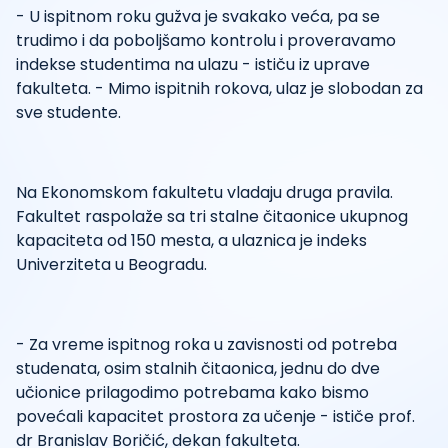
- U ispitnom roku gužva je svakako veća, pa se
trudimo i da poboljšamo kontrolu i proveravamo
indekse studentima na ulazu - ističu iz uprave
fakulteta. - Mimo ispitnih rokova, ulaz je slobodan za
sve studente.
Na Ekonomskom fakultetu vladaju druga pravila.
Fakultet raspolaže sa tri stalne čitaonice ukupnog
kapaciteta od 150 mesta, a ulaznica je indeks
Univerziteta u Beogradu.
- Za vreme ispitnog roka u zavisnosti od potreba
studenata, osim stalnih čitaonica, jednu do dve
učionice prilagodimo potrebama kako bismo
povećali kapacitet prostora za učenje - ističe prof.
dr Branislav Boričić, dekan fakulteta.