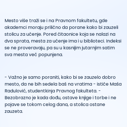
Mesto više traži se i na Pravnom fakultetu, gde
akademci moraju prilično da porane kako bi zauzeli
stolicu za učenje. Pored čitaonice koja se nalazi na
dva sprata, mesta za učenje ima i u biblioteci. Indeksi
se ne proveravaju, pa su u kasnijim jutarnjim satim
sva mesta već popunjena.
- Važno je samo poraniti, kako bi se zauzelo dobro
mesto, da ne bih sedela baš na vratima - ističe Maša
Radulović, studentkinja Pravnog fakulteta. -
Bezobrazno je kada dođu, ostave knjige i torbe i ne
pojave se tokom celog dana, a stolica ostane
zauzeta.