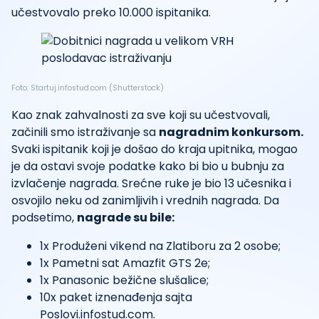
učestvovalo preko 10.000 ispitanika.
Foto: Startuj.infostud.com (Shutterstock)
Kao znak zahvalnosti za sve koji su učestvovali,
začinili smo istraživanje sa
nagradnim konkursom.
Svaki ispitanik koji je došao do kraja upitnika, mogao
je da ostavi svoje podatke kako bi bio u bubnju za
izvlačenje nagrada. Srećne ruke je bio 13 učesnika i
osvojilo neku od zanimljivih i vrednih nagrada. Da
podsetimo,
nagrade su bile:
1x Produženi vikend na Zlatiboru za 2 osobe;
1x Pametni sat Amazfit GTS 2e;
1x Panasonic bežične slušalice;
10x paket iznenađenja sajta
Poslovi.infostud.com.