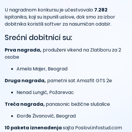
U nagradnom konkursu je učestvovalo
7.282
ispitanika, koji su ispunili uslove, dok smo za izbor
dobitnika koristili softver za nasumičan odabir.
Srećni dobitnici su:
Prva nagrada,
produženi vikend na Zlatiboru za 2
osobe
Amela Majer, Beograd
Druga nagrada,
pametni sat Amazfit GTS 2e
Nenad Lungić, Požarevac
Treća nagrada,
panasonic bežične slušalice
Đorđe Živanović, Beograd
10 paketa iznenađenja
sajta Poslovi.infostud.com