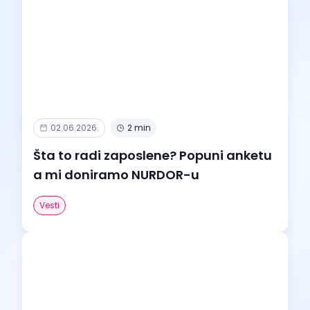
02.06.2026.
2 min
Šta to radi zaposlene? Popuni anketu
a mi doniramo NURDOR-u
Vesti