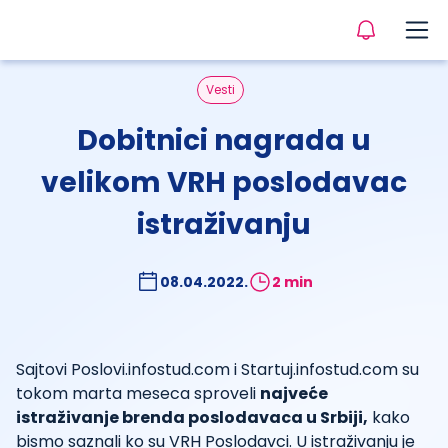
Vesti
Dobitnici nagrada u
velikom VRH poslodavac
istraživanju
08.04.2022.
2 min
Sajtovi Poslovi.infostud.com i Startuj.infostud.com su
tokom marta meseca sproveli
najveće
istraživanje brenda poslodavaca u Srbiji,
kako
bismo saznali ko su VRH Poslodavci. U istraživanju je