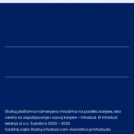
Startuj platforma namenjena mladima na početku karijere, deo
centra za zapošljavanje i razvoj karijere – Infostud. © Infostud
rešenja d.o.o. Subotica 2000 -
2026
.
Sadržaj sajta Startuj.infostud.com vlasništvo je Infostuda.