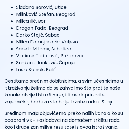
Slađana Borović, Užice
Milinković Stefan, Beograd
Milica Ilić, Bor
Dragan Tadić, Beograd
Darko Stojić, Šabac
Milica Damnjanović, Valjevo
Sanela Milosav, Subotica
Vladimir Todorović, Požarevac
Snežana Janković, Ćuprija
Laslo Kalnok, Palić
Čestitamo srećnim dobitnicima, a svim učesnicima u
istraživanju želimo da se zahvalimo što pratite naše
kanale, akcije i istraživanja, i time doprinosite
zajedničkoj borbi za što bolje tržište rada u Srbiji.
Sredinom maja objavićemo preko naših kanala ko su
odabrani VRH Poslodavci na domaćem tržištu rada,
kao i druge zanimljive rezultate iz ovog istraživanja.