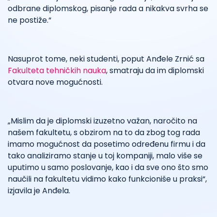
odbrane diplomskog, pisanje rada a nikakva svrha se
ne postiže.“
Nasuprot tome, neki studenti, poput Anđele Zrnić sa
Fakulteta tehničkih nauka
, smatraju da im diplomski
otvara nove mogućnosti.
„Mislim da je diplomski izuzetno važan, naročito na
našem fakultetu, s obzirom na to da zbog tog rada
imamo mogućnost da posetimo određenu firmu i da
tako analiziramo stanje u toj kompaniji, malo više se
uputimo u samo poslovanje, kao i da sve ono što smo
naučili na fakultetu vidimo kako funkcioniše u praksi“,
izjavila je Anđela.