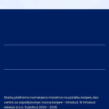
Startuj platforma namenjena mladima na početku karijere, deo
centra za zapošljavanje i razvoj karijere – Infostud. © Infostud
rešenja d.o.o. Subotica 2000 -
2026
.