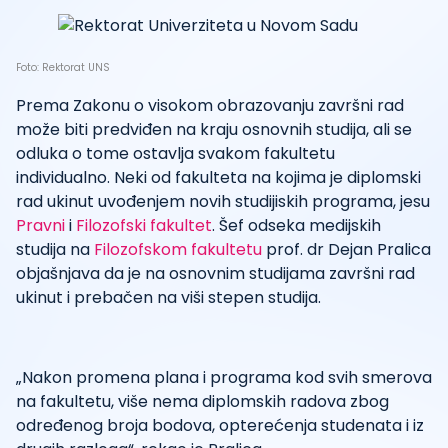
Foto: Rektorat UNS
Prema Zakonu o visokom obrazovanju završni rad
može biti predviđen na kraju osnovnih studija, ali se
odluka o tome ostavlja svakom fakultetu
individualno. Neki od fakulteta na kojima je diplomski
rad ukinut uvođenjem novih studijiskih programa, jesu
Pravni
i
Filozofski fakultet
. Šef odseka medijskih
studija na
Filozofskom fakultetu
prof. dr Dejan Pralica
objašnjava da je na osnovnim studijama završni rad
ukinut i prebačen na viši stepen studija.
„Nakon promena plana i programa kod svih smerova
na fakultetu, više nema diplomskih radova zbog
određenog broja bodova, opterećenja studenata i iz