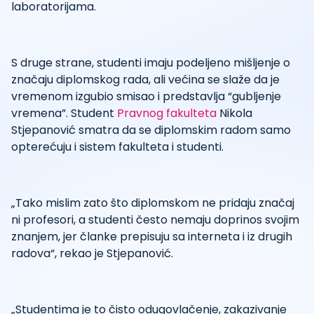
laboratorijama.
S druge strane, studenti imaju podeljeno mišljenje o
značaju diplomskog rada, ali većina se slaže da je
vremenom izgubio smisao i predstavlja “gubljenje
vremena”. Student
Pravnog fakulteta
Nikola
Stjepanović smatra da se diplomskim radom samo
opterećuju i sistem fakulteta i studenti.
„Tako mislim zato što diplomskom ne pridaju značaj
ni profesori, a studenti često nemaju doprinos svojim
znanjem, jer članke prepisuju sa interneta i iz drugih
radova“, rekao je Stjepanović.
„Studentima je to čisto odugovlačenje, zakazivanje