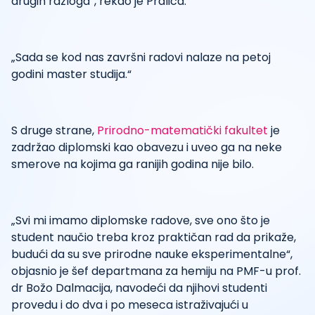
drugih razloga“, rekao je Pralica.
„Sada se kod nas završni radovi nalaze na petoj
godini master studija.“
S druge strane,
Prirodno-matematički fakultet
je
zadržao diplomski kao obavezu i uveo ga na neke
smerove na kojima ga ranijih godina nije bilo.
„Svi mi imamo diplomske radove, sve ono što je
student naučio treba kroz praktičan rad da prikaže,
budući da su sve prirodne nauke eksperimentalne“,
objasnio je šef departmana za hemiju na PMF-u prof.
dr Božo Dalmacija, navodeći da njihovi studenti
provedu i do dva i po meseca istraživajući u