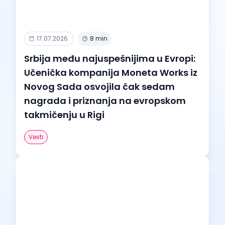
17.07.2026.
8 min
Srbija među najuspešnijima u Evropi:
Učenička kompanija Moneta Works iz
Novog Sada osvojila čak sedam
nagrada i priznanja na evropskom
takmičenju u Rigi
Vesti