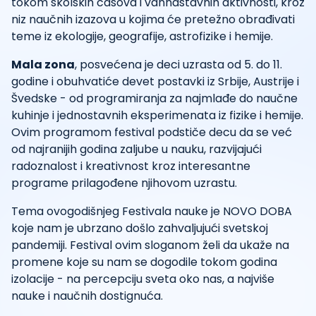
tokom školskih časova i vannastavnih aktivnosti, kroz
niz naučnih izazova u kojima će pretežno obrađivati
teme iz ekologije, geografije, astrofizike i hemije.
Mala zona
, posvećena je deci uzrasta od 5. do 11.
godine i obuhvatiće devet postavki iz Srbije, Austrije i
Švedske - od programiranja za najmlađe do naučne
kuhinje i jednostavnih eksperimenata iz fizike i hemije.
Ovim programom festival podstiče decu da se već
od najranijih godina zaljube u nauku, razvijajući
radoznalost i kreativnost kroz interesantne
programe prilagođene njihovom uzrastu.
Tema ovogodišnjeg Festivala nauke je NOVO DOBA
koje nam je ubrzano došlo zahvaljujući svetskoj
pandemiji. Festival ovim sloganom želi da ukaže na
promene koje su nam se dogodile tokom godina
izolacije - na percepciju sveta oko nas, a najviše
nauke i naučnih dostignuća.