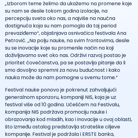
„Izborom teme želimo da ukažemo na promene koje
su nam se desile tokom godina izolacije, na
percepciju sveta oko nas, a najviše na naučna
dostignuća koja su nam pomogla da taj period
prevaziđemo“, objašnjava osnivačica festivala Ana
Petrović. „Na polju nauke, na svim frontovima, desile
su se inovacije koje su promenile način na koji
doživljavamo svet oko nas. Održivi razvoj postao je
prioritet čovečanstva, pa se postavlja pitanje da li
smo dovoljno spremni za novu budućnost i kako
nauka može da nam pomogne u svemu tome.“
Festival nauke ponovo je pokrenut zahvaljujući
generalnom sponzoru, kompaniji NIS, koja je uz
festival više od 10 godina. Učešćem na Festivalu,
kompanija NIS podržava promociju nauke i
obrazovanja kod mladih, kao i inovacije u ovoj oblasti,
što između ostalog predstavlja strateške ciljeve
kompanije. Festival je podržala i ERSTE banka,