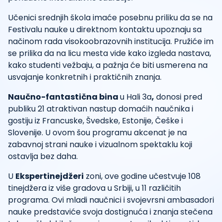
Učenici srednjih škola imaće posebnu priliku da se na
Festivalu nauke u direktnom kontaktu upoznaju sa
načinom rada visokoobrazovnih institucija. Pružiće im
se prilika da na licu mesta vide kako izgleda nastava,
kako studenti vežbaju, a pažnja će biti usmerena na
usvajanje konkretnih i praktičnih znanja.
Naučno-fantastična bina
u Hali 3a
,
donosi pred
publiku 21 atraktivan nastup domaćih naučnika i
gostiju iz Francuske, Švedske, Estonije, Češke i
Slovenije. U ovom šou programu akcenat je na
zabavnoj strani nauke i vizualnom spektaklu koji
ostavlja bez daha.
U
Ekspertinejdžeri
zoni, ove godine učestvuje 108
tinejdžera iz više gradova u Srbiji, u 11 različitih
programa. Ovi mladi naučnici i svojevrsni ambasadori
nauke predstaviće svoja dostignuća i znanja stečena