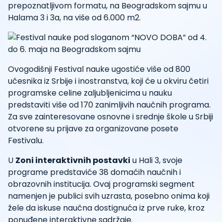
prepoznatljivom formatu, na Beogradskom sajmu u
Halama 3 i 3a, na više od 6.000 m2.
Ovogodišnji Festival nauke ugostiće više od 800
učesnika iz Srbije i inostranstva, koji će u okviru četiri
programske celine zaljubljenicima u nauku
predstaviti više od 170 zanimljivih naučnih programa.
Za sve zainteresovane osnovne i srednje škole u Srbiji
otvorene su prijave za organizovane posete
Festivalu.
U
Zoni interaktivnih postavki
u Hali 3, svoje
programe predstaviće 38 domaćih naučnih i
obrazovnih institucija. Ovaj programski segment
namenjen je publici svih uzrasta, posebno onima koji
žele da iskuse naučna dostignuća iz prve ruke, kroz
ponuđene interaktivne sadržaje.