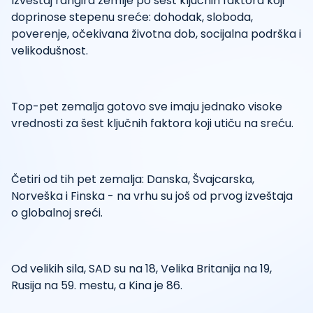
Izveštaj rangira zemlje po šest ključnih faktora koji
doprinose stepenu sreće: dohodak, sloboda,
poverenje, očekivana životna dob, socijalna podrška i
velikodušnost.
Top-pet zemalja gotovo sve imaju jednako visoke
vrednosti za šest ključnih faktora koji utiču na sreću.
Četiri od tih pet zemalja: Danska, Švajcarska,
Norveška i Finska - na vrhu su još od prvog izveštaja
o globalnoj sreći.
Od velikih sila, SAD su na 18, Velika Britanija na 19,
Rusija na 59. mestu, a Kina je 86.