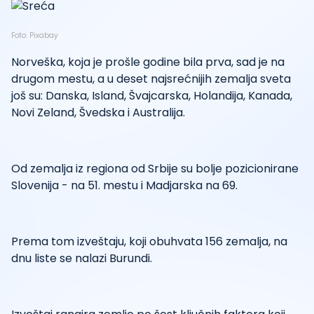
Foto: Pixabay
Norveška, koja je prošle godine bila prva, sad je na
drugom mestu, a u deset najsrećnijih zemalja sveta
još su: Danska, Island, Švajcarska, Holandija, Kanada,
Novi Zeland, Švedska i Australija.
Od zemalja iz regiona od Srbije su bolje pozicionirane
Slovenija - na 51. mestu i Madjarska na 69.
Prema tom izveštaju, koji obuhvata 156 zemalja, na
dnu liste se nalazi Burundi.