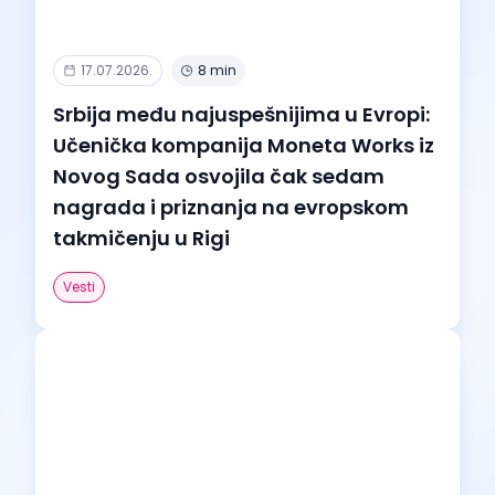
17.07.2026.
8 min
Srbija među najuspešnijima u Evropi:
Učenička kompanija Moneta Works iz
Novog Sada osvojila čak sedam
nagrada i priznanja na evropskom
takmičenju u Rigi
Vesti