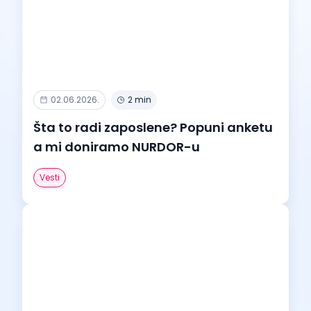
02.06.2026.
2 min
Šta to radi zaposlene? Popuni anketu
a mi doniramo NURDOR-u
Vesti