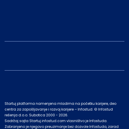
Startuj platforma namenjena mladima na početku karijere, deo
centra za zapošljavanje i razvoj karijere – Infostud. © Infostud
rešenja d.o.o. Subotica 2000 -
2026
.
Sadržaj sajta Startuj.infostud.com vlasništvo je Infostuda.
Zabranjeno je njegovo preuzimanje bez dozvole Infostuda, zarad