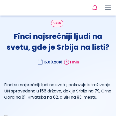
Vesti
Finci najsrećniji ljudi na
svetu, gde je Srbija na listi?
15.03.2018.
1 min
Finci su najsrećniji ljudi na svetu, pokazuje istraživanje
UN sprovedeno u 156 država, dok je Srbija na 79, Crna
Gora na 81, Hrvatska na 82, a BiH na 93. mestu.