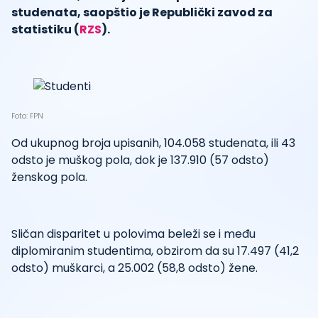
studenata, saopštio je Republički zavod za
statistiku (
RZS
).
Foto: FPN
Od ukupnog broja upisanih, 104.058 studenata, ili 43
odsto je muškog pola, dok je 137.910 (57 odsto)
ženskog pola.
Sličan disparitet u polovima beleži se i među
diplomiranim studentima, obzirom da su 17.497 (41,2
odsto) muškarci, a 25.002 (58,8 odsto) žene.