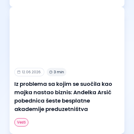
12.06.2026.
3 min
Iz problema sa kojim se suočila kao
majka nastao biznis: Anđelka Arsić
pobednica šeste besplatne
akademije preduzetništva
Vesti