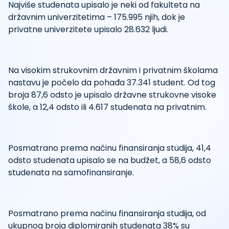
Najviše studenata upisalo je neki od fakulteta na
državnim univerzitetima – 175.995 njih, dok je
privatne univerzitete upisalo 28.632 ljudi.
Na visokim strukovnim državnim i privatnim školama
nastavu je počelo da pohađa 37.341 student. Od tog
broja 87,6 odsto je upisalo državne strukovne visoke
škole, a 12,4 odsto ili 4.617 studenata na privatnim.
Posmatrano prema načinu finansiranja studija, 41,4
odsto studenata upisalo se na budžet, a 58,6 odsto
studenata na samofinansiranje.
Posmatrano prema načinu finansiranja studija, od
ukupnog broja diplomiranih studenata 38% su