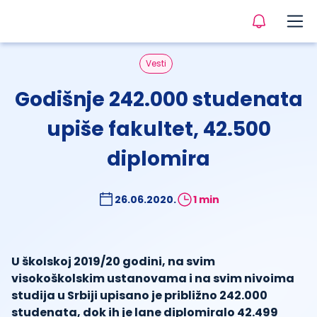
Vesti
Godišnje 242.000 studenata
upiše fakultet, 42.500
diplomira
26.06.2020.
1 min
U školskoj 2019/20 godini, na svim
visokoškolskim ustanovama i na svim nivoima
studija u Srbiji upisano je približno 242.000
studenata, dok ih je lane diplomiralo 42.499